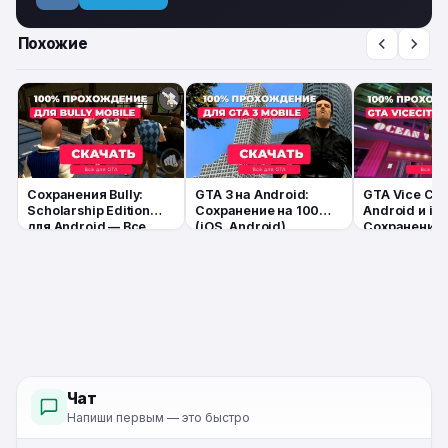
Похожие
Сохранения Bully:
GTA 3 на Android:
GTA Vice City
Scholarship Edition
Сохранение на 100%
Android и iO
для Android — Все
(iOS, Android)
Сохранение 
главы + 100%
— Полное
прохождение
прохождение
читов
Чат
Напиши первым — это быстро