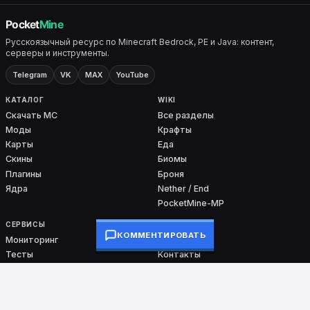
Русскоязычный ресурс по Minecraft Bedrock, PE и Java: контент,
серверы и инструменты.
Telegram
VK
MAX
YouTube
КАТАЛОГ
WIKI
Скачать MC
Все разделы
Моды
Крафты
Карты
Еда
Скины
Биомы
Плагины
Броня
Ядра
Nether / End
PocketMine-MP
СЕРВИСЫ
ПРОЕКТ
КОММЕНТИРОВАТЬ
Мониторинг
О проекте
Тесты
Контакты
Команды
DMCA
Ошибки входа
Сборки