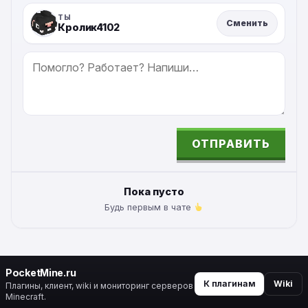
ТЫ
Сменить
Кролик4102
СООБЩЕНИЕ
ОТПРАВИТЬ
ALTERNATIVE:
Пока пусто
Будь первым в чате
PocketMine.ru
К плагинам
Wiki
Плагины, клиент, wiki и мониторинг серверов
Minecraft.