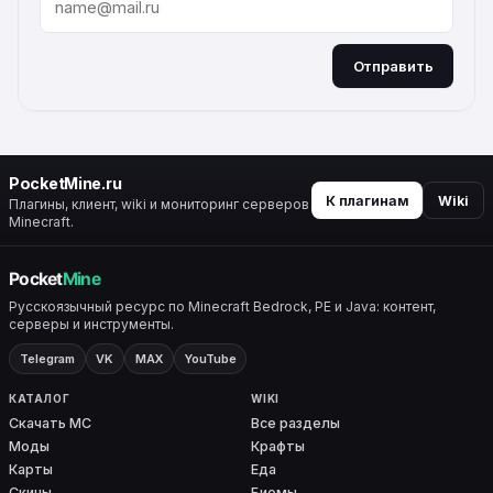
Отправить
ALTERNATIVE:
PocketMine.ru
К плагинам
Wiki
Плагины, клиент, wiki и мониторинг серверов
Minecraft.
Русскоязычный ресурс по Minecraft Bedrock, PE и Java: контент,
серверы и инструменты.
Telegram
VK
MAX
YouTube
КАТАЛОГ
WIKI
Скачать MC
Все разделы
Моды
Крафты
Карты
Еда
Скины
Биомы