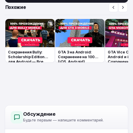
Похожие
Сохранения Bully:
GTA 3 на Android:
GTA Vice City
Scholarship Edition
Сохранение на 100%
Android и iO
для Android — Все
(iOS, Android)
Сохранение 
главы + 100%
— Полное
прохождение
прохождение
читов
Обсуждение
Будьте первым — напишите комментарий.