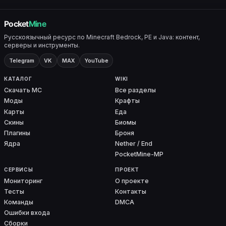
Русскоязычный ресурс по Minecraft Bedrock, PE и Java: контент,
серверы и инструменты.
Telegram
VK
MAX
YouTube
КАТАЛОГ
WIKI
Скачать MC
Все разделы
Моды
Крафты
Карты
Еда
Скины
Биомы
Плагины
Броня
Ядра
Nether / End
PocketMine-MP
СЕРВИСЫ
ПРОЕКТ
Мониторинг
О проекте
Тесты
Контакты
Команды
DMCA
Ошибки входа
Сборки