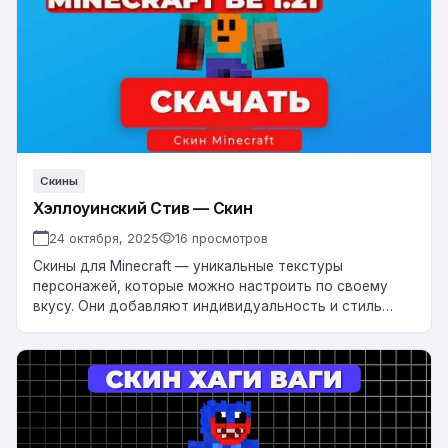
Скин
Скины
Хэллоуинский Стив — Скин
24 октября, 2025
16 просмотров
Скины для Minecraft — уникальные текстуры
персонажей, которые можно настроить по своему
вкусу. Они добавляют индивидуальность и стиль
вашему игровому персонажу, делая его
неповторимым. Скачать Хэллоуинский Стив…
Скин
Хаги
Ваги