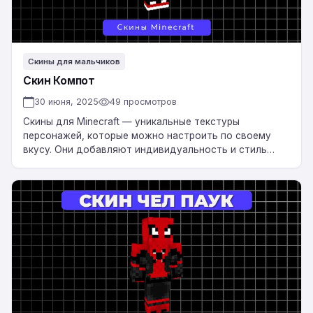
Скины для мальчиков
Скин Компот
30 июня, 2025
49 просмотров
Скины для Minecraft — уникальные текстуры
персонажей, которые можно настроить по своему
вкусу. Они добавляют индивидуальность и стиль
вашему игровому персонажу, делая его
неповторимым. Скачать Скин Компот…
Скин
Человек-
паук:
Вдали
от
дома