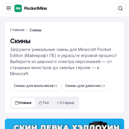
Главная
/
Скины
Скины
Загрузите уникальные скины для Minecraft Pocket
Edition (Майнкрафт ПЕ) и украсьте игровой процесс!
Выберите из широкого спектра персонажей — от
страшных монстров до смелых героев — в
Minecraft.
Скины для мальчиков
Скины для девочек
32
10
Новые
Топ
Старые
Хэллоуинская
девочка