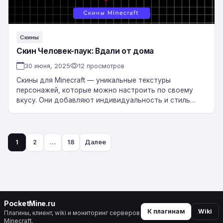
Скины
Скин Человек-паук: Вдали от дома
30 июня, 2025
12 просмотров
Скины для Minecraft — уникальные текстуры
персонажей, которые можно настроить по своему
вкусу. Они добавляют индивидуальность и стиль
вашему игровому персонажу, делая его
неповторимым. Скачать Скин Человек-паук:…
1
2
…
18
Далее
Пагинация
записей
PocketMine.ru
К плагинам
Wiki
Плагины, клиент, wiki и мониторинг серверов
Minecraft.