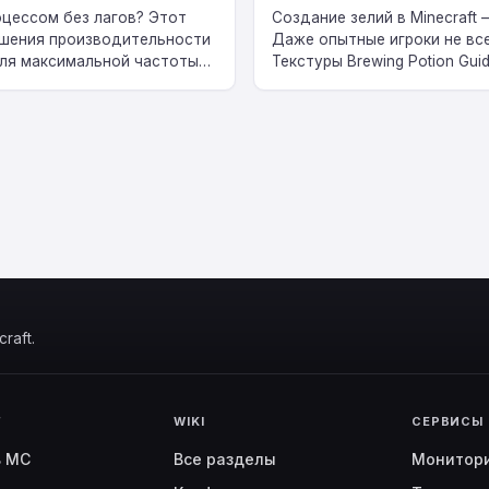
цессом без лагов? Этот
Создание зелий в Minecraft
ышения производительности
Даже опытные игроки не все
 для максимальной частоты
Текстуры Brewing Potion Guid
raft.
Г
WIKI
СЕРВИСЫ
ь MC
Все разделы
Монитор