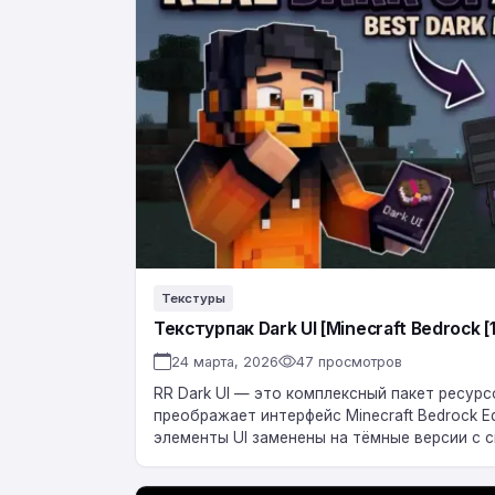
UI
[Minecraft
Bedrock
[1.26.130-
1.26+]
Текстуры
Текстурпак Dark UI [Minecraft Bedrock [1
24 марта, 2026
47 просмотров
RR Dark UI — это комплексный пакет ресур
преображает интерфейс Minecraft Bedrock Ed
элементы UI заменены на тёмные версии с 