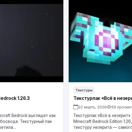
Текстурпак
«Всё
в
незерит»
Minecraft
Bedrock
1.26
Текстуры
edrock 1.26.3
Текстурпак «Всё в незери
22 марта, 2026
59 просмо
craft Bedrock выглядят как
Текстурпак «Всё в незерит»
босводе. Текстурный пак
Minecraft Bedrock Edition 1
светила…
текстуру незерита — самого