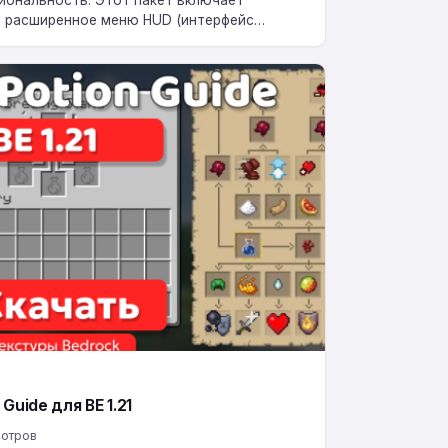
, расширенное меню HUD (интерфейс
 панель с миникартой…
Guide для BE 1.21
мотров