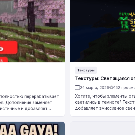
брони
[Minecraft
Bedrock
1.21+]
Текстуры
Текстуры: Светящаяся отд
24 марта, 2026
152 просм
Хотите, чтобы элементы отд
ый полностью перерабатывает
светились в темноте? Текс
ion. Дополнение заменяет
добавляет эмиссивное свеч
истичные и добавляет
прямо в ванильном клиенте 
Текстуры
«Фейк