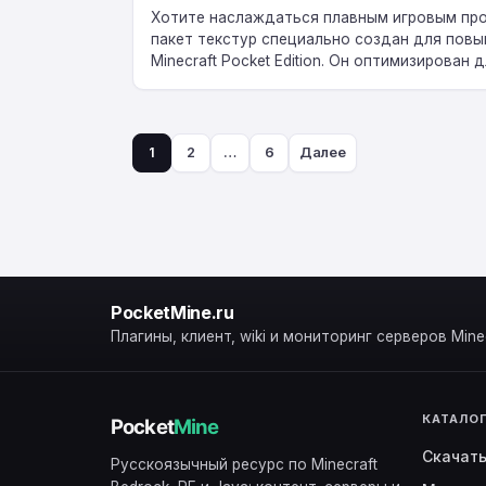
Хотите наслаждаться плавным игровым про
пакет текстур специально создан для пов
Minecraft Pocket Edition. Он оптимизирован
кадров и обеспечивает стабильную…
1
2
…
6
Далее
Пагинация
записей
PocketMine.ru
Плагины, клиент, wiki и мониторинг серверов Minec
КАТАЛО
Скачат
Русскоязычный ресурс по Minecraft