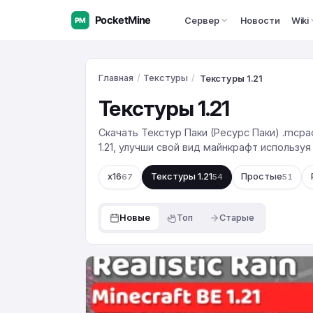
Сервер
Новости
Wiki
Главная
/
Текстуры
/
Текстуры 1.21
Текстуры 1.21
Скачать Текстур Паки (Ресурс Паки) .mcpac
1.21, улучши свой вид майнкрафт используя
x16
Текстуры 1.21
Простые
67
54
51
Новые
Топ
Старые
Текстуры:
Realistic
Rain