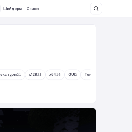
Шейдеры
Скины
текстуры
x128
x64
GUI
Текстуры 1.20
21
21
16
2
0