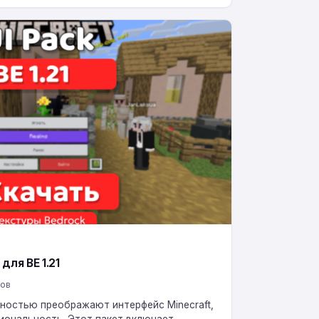
для BE 1.21
ров
лностью преображают интерфейс Minecraft,
иональность. Этот пакет включает