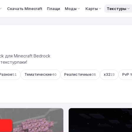
Скачать Minecraft
Плащи
Моды
Карты
Текстуры
k для Minecraft Bedrock
 текстурпаки!
Разное
Тематические
Реалистичные
x32
PvP 
51
40
38
23
Текстуры:
Светящаяся
отделка