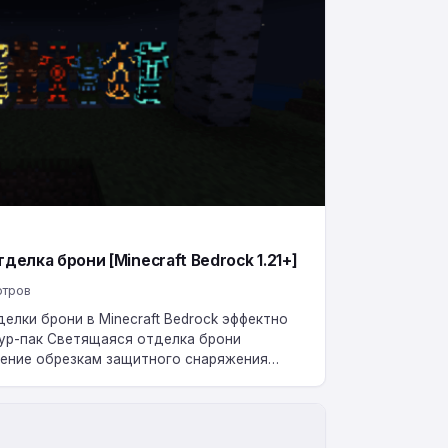
елка брони [Minecraft Bedrock 1.21+]
отров
елки брони в Minecraft Bedrock эффектно
тур-пак Светящаяся отделка брони
ение обрезкам защитного снаряжения
игры….