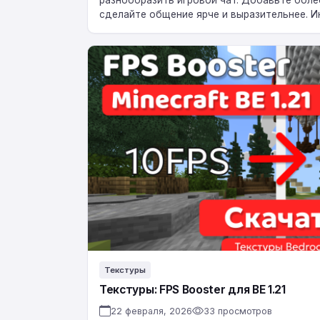
сделайте общение ярче и выразительнее. 
понятен:…
Текстуры:
FPS
Booster
для
BE
1.21
Текстуры
Текстуры: FPS Booster для BE 1.21
22 февраля, 2026
33 просмотров