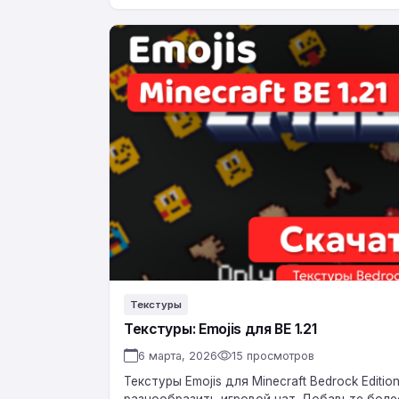
Текстуры:
Emojis
для
BE
1.21
Текстуры
Текстуры: Emojis для BE 1.21
6 марта, 2026
15 просмотров
Текстуры Emojis для Minecraft Bedrock Editi
разнообразить игровой чат. Добавьте боле