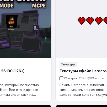
Hardcore»
для
Minecraft
BE
1.26
Текстуры
.26.130-1.26+]
Текстуры «Фейк Hardcore»
22 марта, 2026
89 просмо
сов, который полностью
Режим Hardcore в Minecraft
ition. Все стандартные
жизнь, максимальная сложно
синими акцентами на…
делать, если хочется получ