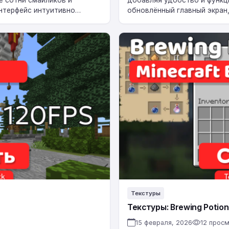
Интерфейс интуитивно
обновлённый главный экран
пользователя), отладочную
Текстуры:
Brewing
Potion
Guide
для
BE
1.21
Текстуры
Текстуры: Brewing Potion 
15 февраля, 2026
12 прос