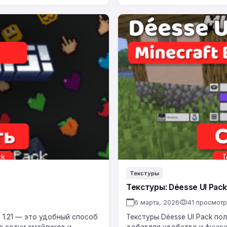
Текстуры:
Déesse
UI
Pack
для
BE
1.21
Текстуры
Текстуры: Déesse UI Pack 
6 марта, 2026
41 просмот
on 1.21 — это удобный способ
Текстуры Déesse UI Pack по
е сотни смайликов и
добавляя удобство и функц