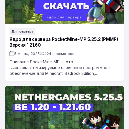
Версия
1.21.60
Для сервера
Ядро для сервера PocketMine-MP 5.25.2 (PMMP)
Версия 1.21.60
5 марта, 2025
424 просмотров
Описание PocketMine-MP — это
высококастомизируемое серверное программное
обеспечение для Minecraft: Bedrock Edition,
построенное с нуля на PHP, с более чем 10-летней
историей. Особенности Предупреждение PocketMine-
MP НЕ является…
Ядро
Мульти-
версия
NetherGames
|