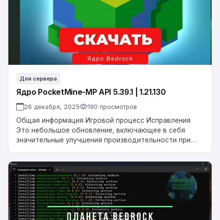
5.39.1
|
1.21.130
Для сервера
Ядро PocketMine-MP API 5.39.1 | 1.21.130
26 декабря, 2025
190 просмотров
Общая информация Игровой процесс Исправления
Это небольшое обновление, включающее в себя
значительные улучшения производительности при
создании мира, новые игровые функции, дополнения к
API и другие улучшения. Совместимость…
Скачать
Ядро
NetherGames
1.20.0
—