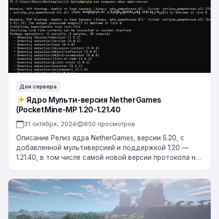
MP
1.20-
1.21.40
Для сервера
Ядро Мульти-версия NetherGames
(PocketMine-MP 1.20-1.21.40
31 октября, 2024
850 просмотров
Описание Релиз ядра NetherGames, версии 5.20, с
добавленной мультиверсией и поддержкой 1.20 —
1.21.40, в том числе самой новой версии протокола на
данный момент. Ядро собрано нашей…
Скачать
ядро
Для