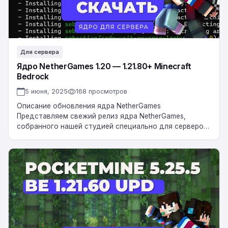
Для сервера
Ядро NetherGames 1.20 — 1.21.80+ Minecraft
Bedrock
5 июня, 2025
168 просмотров
Описание обновления ядра NetherGames
Представляем свежий релиз ядра NetherGames,
собранного нашей студией специально для серверов
Minecraft Bedrock с версиями от 1.20 до 1.21.80+. Это
обновление основано на…
Ядро
для
сервера
PocketMine-
MP
5.25.2
(PMMP)