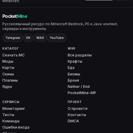
Minecraft.
Русскоязычный ресурс по Minecraft Bedrock, PE и Java: контент,
серверы и инструменты.
Telegram
VK
MAX
YouTube
КАТАЛОГ
WIKI
Скачать MC
Все разделы
Моды
Крафты
Карты
Еда
Скины
Биомы
Плагины
Броня
Ядра
Nether / End
PocketMine-MP
СЕРВИСЫ
ПРОЕКТ
Мониторинг
О проекте
Тесты
Контакты
Команды
DMCA
Ошибки входа