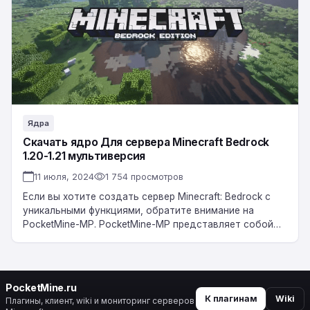
сервера
Minecraft
Bedrock
1.20-
1.21
мультиверсия
Ядра
Скачать ядро Для сервера Minecraft Bedrock
1.20-1.21 мультиверсия
11 июля, 2024
1 754 просмотров
Если вы хотите создать сервер Minecraft: Bedrock с
уникальными функциями, обратите внимание на
PocketMine-MP. PocketMine-MP представляет собой
мощное серверное программное обеспечение для
Minecraft: Bedrock Edition, разработанное с…
PocketMine.ru
К плагинам
Wiki
Плагины, клиент, wiki и мониторинг серверов