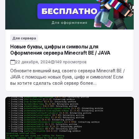
Оформления
сервера
Minecraft
BE
/
Для сервера
JAVA
Новые буквы, цифры и символы для
Оформления сервера Minecraft BE / JAVA
22 декабря, 2024
149 просмотров
Обновите внешний вид своего сервера Minecraft BE /
JAVA с помощью новых букв, цифр и символов! Если
вы хотите сделать свой сервер более
привлекательным и индивидуальным, мы…
Ядро
Мульти-
версия
NetherGames
(PocketMine-