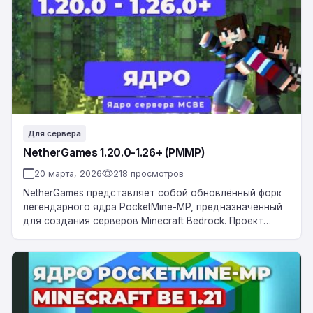
1.26+
(PMMP)
Для сервера
NetherGames 1.20.0-1.26+ (PMMP)
20 марта, 2026
218 просмотров
NetherGames представляет собой обновлённый форк
легендарного ядра PocketMine-MP, предназначенный
для создания серверов Minecraft Bedrock. Проект
получил ряд существенных улучшений и теперь
поддерживает мульти-протокол для версий от 1.20…
Ядро
PocketMine-
MP
API