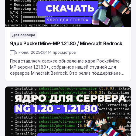
Bedrock
Для сервера
Ядро PocketMine-MP 1.21.80 / Minecraft Bedrock
5 июня, 2025
414 просмотров
Представляем свежее обновление ядра PocketMine-
MP версии 1.21.80+, собранное нашей студией для
серверов Minecraft Bedrock. Это релиз поддерживает
версии игры от 1.20 до 1.21.80+ и оптимизирован для
работы…
Ядро
NetherGames
1.20
—
1.21.80+
Minecraft
Bedrock