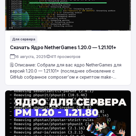
1.21.101+
Для сервера
Скачать Ядро NetherGames 1.20.0 — 1.21.101+
16 августа, 2025
411 просмотров
🗒 Описание: Собрали для вас ядро NetherGames для
версий 1.20.0 — 1.21.101+ (последнее обновление с
GitHub собранное composer’ом и скриптом make-
server).
Исправления: — Установка: Скачать ✔…
Ядро
PocketMine-
MP
1.21.80
/
Minecraft