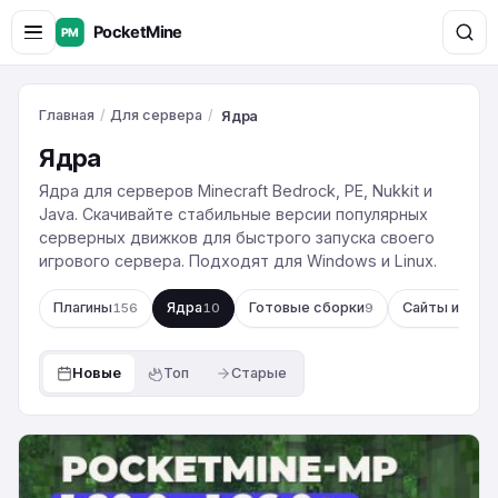
Главная
/
Для сервера
/
Ядра
Ядра
Ядра для серверов Minecraft Bedrock, PE, Nukkit и
Java. Скачивайте стабильные версии популярных
серверных движков для быстрого запуска своего
игрового сервера. Подходят для Windows и Linux.
Плагины
Ядра
Готовые сборки
Сайты и скр
156
10
9
Новые
Топ
Старые
NetherGames
1.20.0-