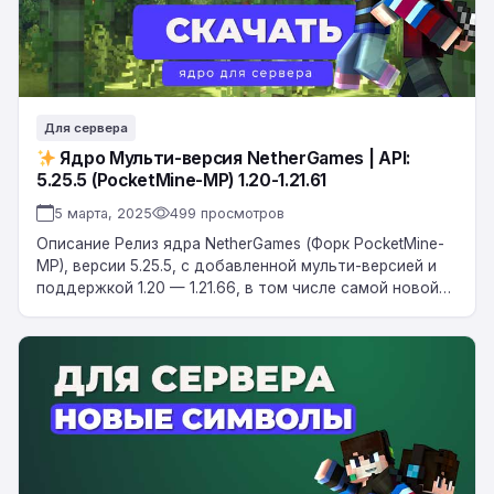
API:
5.25.5
(PocketMine-
MP)
1.20-
Для сервера
1.21.61
Ядро Мульти-версия NetherGames | API:
5.25.5 (PocketMine-MP) 1.20-1.21.61
5 марта, 2025
499 просмотров
Описание Релиз ядра NetherGames (Форк PocketMine-
MP), версии 5.25.5, с добавленной мульти-версией и
поддержкой 1.20 — 1.21.66, в том числе самой новой
версии протокола на данный момент.Есть две…
Новые
буквы,
цифры
и
символы
для