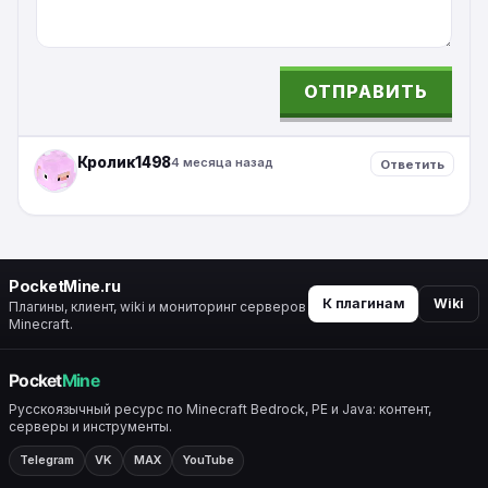
ОТПРАВИТЬ
ALTERNATIVE:
Кролик1498
4 месяца назад
Ответить
⠀
PocketMine.ru
К плагинам
Wiki
Плагины, клиент, wiki и мониторинг серверов
Minecraft.
Русскоязычный ресурс по Minecraft Bedrock, PE и Java: контент,
серверы и инструменты.
Telegram
VK
MAX
YouTube