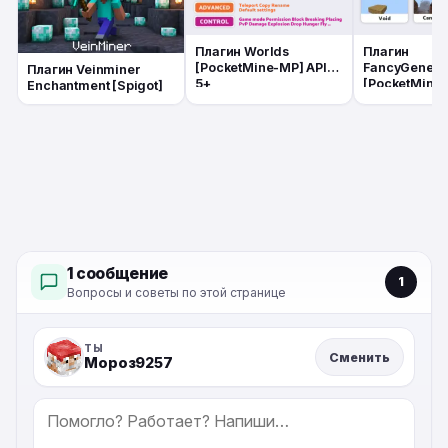
Плагин Worlds
Плагин
[PocketMine-MP] API
FancyGenera
Плагин Veinminer
5+
[PocketMine-
Enchantment [Spigot]
5+
1 сообщение
1
Вопросы и советы по этой странице
ТЫ
Сменить
Мороз9257
СООБЩЕНИЕ