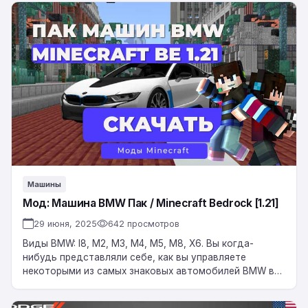
Мод:
Машина
BMW
Пак
/
Minecraft
Bedrock
[1.21]
Машины
Мод: Машина BMW Пак / Minecraft Bedrock [1.21]
29 июня, 2025
642 просмотров
Виды BMW: I8, M2, M3, M4, M5, M8, X6. Вы когда-
нибудь представляли себе, как вы управляете
некоторыми из самых знаковых автомобилей BMW в
Minecraft? С дополнением BMW…