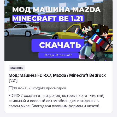
Мод:
Машина
FD
RX7,
Mazda
/
Minecraft
Bedrock
[1.21]
Машины
Мод: Машина FD RX7, Mazda / Minecraft Bedrock
[1.21]
30 июня, 2025
43 просмотров
FD RX-7 создан для игроков, которые хотят чистый,
стильный и веселый автомобиль для вождения в
своем мире. Благодаря плавным формам и низкой
спортивной посадке он идеально подходит,…