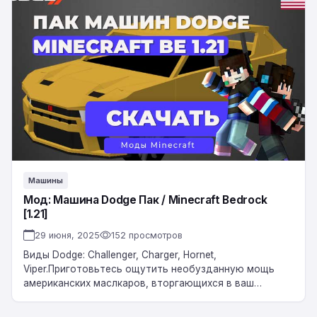
Мод:
Машина
Dodge
Пак
/
Minecraft
Bedrock
[1.21]
Машины
Мод: Машина Dodge Пак / Minecraft Bedrock
[1.21]
29 июня, 2025
152 просмотров
Виды Dodge: Challenger, Charger, Hornet,
Viper.Приготовьтесь ощутить необузданную мощь
американских маслкаров, вторгающихся в ваш
Minecraft! Dodge Car Pack — это простое и
оптимизированное дополнение, которое добавляет