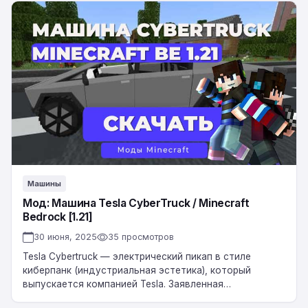
Мод:
Машина
Tesla
CyberTruck
/
Minecraft
Bedrock
[1.21]
Машины
Мод: Машина Tesla CyberTruck / Minecraft
Bedrock [1.21]
30 июня, 2025
35 просмотров
Tesla Cybertruck — электрический пикап в стиле
киберпанк (индустриальная эстетика), который
выпускается компанией Tesla. Заявленная
грузоподъемность составляет около 1,6 тонн. В