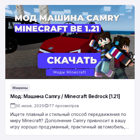
городу, этот…
Мод:
Машина
Camry
/
Minecraft
Bedrock
[1.21]
Машины
Мод: Машина Camry / Minecraft Bedrock [1.21]
30 июня, 2025
77 просмотров
Ищете плавный и стильный способ передвижения по
миру Minecraft? Дополнение Camry привносит в вашу
игру хорошо продуманный, практичный автомобиль,
вдохновленный реальным фаворитом. Независимо от
того, едете ли вы по…