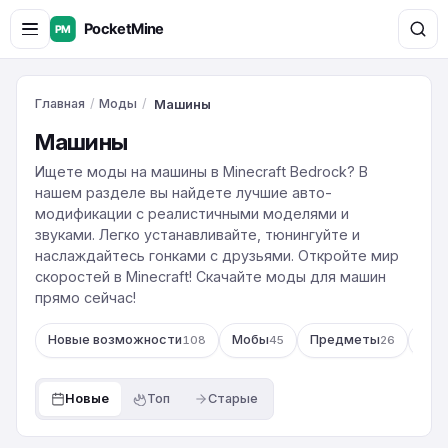
Главная
/
Моды
/
Машины
Машины
Ищете моды на машины в Minecraft Bedrock? В
нашем разделе вы найдете лучшие авто-
модификации с реалистичными моделями и
звуками. Легко устанавливайте, тюнингуйте и
наслаждайтесь гонками с друзьями. Откройте мир
скоростей в Minecraft! Скачайте моды для машин
прямо сейчас!
Новые возможности
Мобы
Предметы
Ору
108
45
26
Новые
Топ
Старые