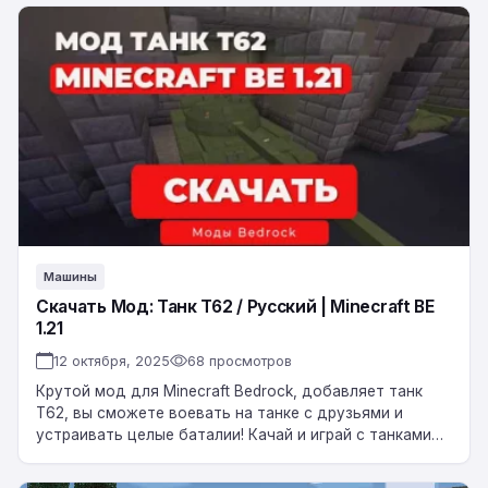
Скачать
Мод:
Танк
T62
/
Русский
|
Minecraft
BE
1.21
Машины
Скачать Мод: Танк T62 / Русский | Minecraft BE
1.21
12 октября, 2025
68 просмотров
Крутой мод для Minecraft Bedrock, добавляет танк
Т62, вы сможете воевать на танке с друзьями и
устраивать целые баталии! Качай и играй с танками
уже сейчас! Скриншоты…