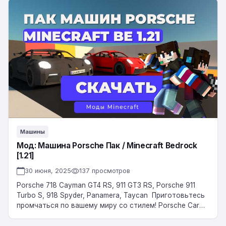
Мод:
Машина
Porsche
Пак
/
Minecraft
Bedrock
[1.21]
Машины
Мод: Машина Porsche Пак / Minecraft Bedrock
[1.21]
30 июня, 2025
137 просмотров
Porsche 718 Cayman GT4 RS, 911 GT3 RS, Porsche 911
Turbo S, 918 Spyder, Panamera, Taycan Приготовьтесь
промчаться по вашему миру со стилем! Porsche Car
Pack —…