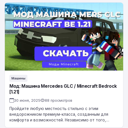
зависимости от модели пикап должен проезжать…
Мод:
Машина
Mercedes
GLC
/
Minecraft
Bedrock
[1.21]
Машины
Мод: Машина Mercedes GLC / Minecraft Bedrock
[1.21]
30 июня, 2025
88 просмотров
Пройдите любую местность стильно с этим
внедорожником премиум-класса, созданным для
комфорта и возможностей. Независимо от того,
едете ли вы по ухабистым бездорожью или едете по