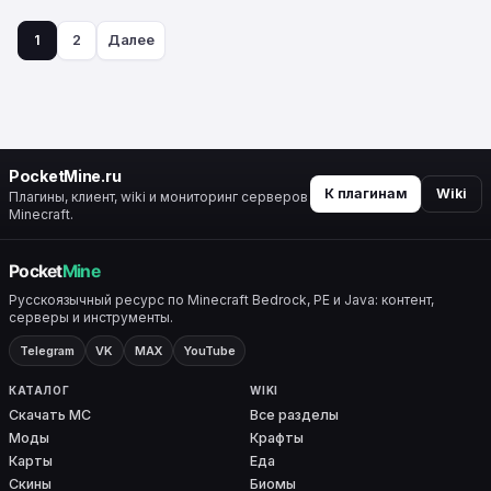
в…
1
2
Далее
Пагинация
записей
PocketMine.ru
К плагинам
Wiki
Плагины, клиент, wiki и мониторинг серверов
Minecraft.
Русскоязычный ресурс по Minecraft Bedrock, PE и Java: контент,
серверы и инструменты.
Telegram
VK
MAX
YouTube
КАТАЛОГ
WIKI
Скачать MC
Все разделы
Моды
Крафты
Карты
Еда
Скины
Биомы