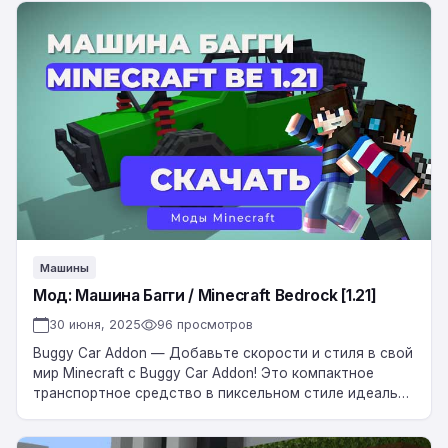
Мод:
Машина
Багги
/
Minecraft
Bedrock
[1.21]
Машины
Мод: Машина Багги / Minecraft Bedrock [1.21]
30 июня, 2025
96 просмотров
Buggy Car Addon — Добавьте скорости и стиля в свой
мир Minecraft с Buggy Car Addon! Это компактное
транспортное средство в пиксельном стиле идеально
подходит для гонок по…
Мод: