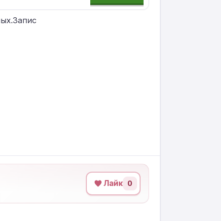
ных.Запис
Лайк
0