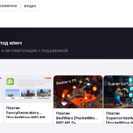
cketmine
ядро
 под ключ
ты и автоматизация с поддержкой.
Плагин
FancyGenerators
Плагин
Плагин
[PocketMine-MP] API
BedWars [PocketMine-
SuperiorVein
5+
MP] API 5+
[PocketMine-M
5+