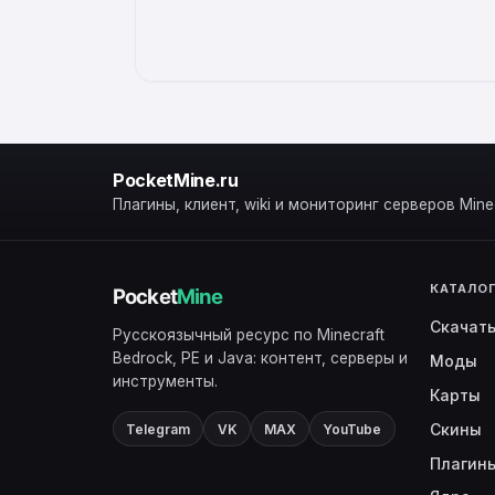
PocketMine.ru
Плагины, клиент, wiki и мониторинг серверов Minec
КАТАЛО
Скачат
Русскоязычный ресурс по Minecraft
Bedrock, PE и Java: контент, серверы и
Моды
инструменты.
Карты
Скины
Telegram
VK
MAX
YouTube
Плагин