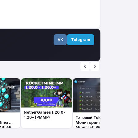
VK
Telegram
NetherGames 1.20.0-
1.26+ (PMMP)
Готовый Telegram Бот
Гото
Miner
Мониторинг серверов
для 
P] API
Minecraft BE/Java
напо
Aiog