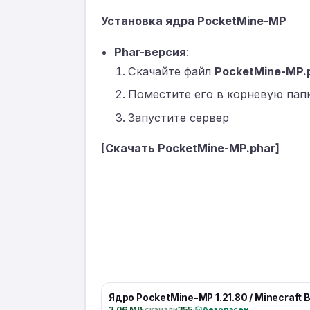
Установка ядра PocketMine-MP
Phar-версия
:
Скачайте файл
PocketMine-MP.
Поместите его в корневую папк
Запустите сервер
[Скачать PocketMine-MP.phar]
Ядро PocketMine-MP 1.21.80 / Minecraft 
3.06 MB
·
скачали
355
·
безопасен