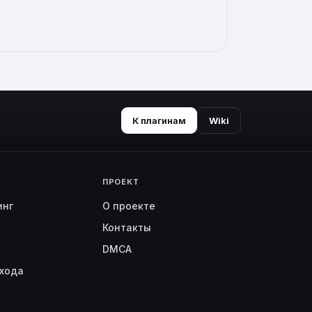
К плагинам
Wiki
ПРОЕКТ
инг
О проекте
Контакты
DMCA
хода