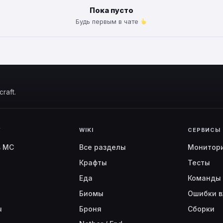
Пока пусто
Будь первым в чате
raft.
Г
WIKI
СЕРВИСЫ
ь MC
Все разделы
Монитор
Крафты
Тесты
Еда
Команды
Биомы
Ошибки в
ы
Броня
Сборки