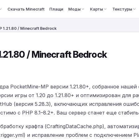
Скачать Minecraft
Плащи
Моды
Карты
Текстуры
1.21.80 / Minecraft Bedrock
21.80 / Minecraft Bedrock
ра PocketMine-MP версии 1.21.80+, собранное нашей с
рсии игры от 1.20 до 1.21.80+ и оптимизирован для ра
itHub (версия 5.28.3), включающих исправления ошиб
стимо с PHP 8.1–8.2+. Ваш сервер станет еще стабил
работку крафта (CraftingDataCache.php), автоматиз
-trigger.yml) и исправление проблем с подключением Pl