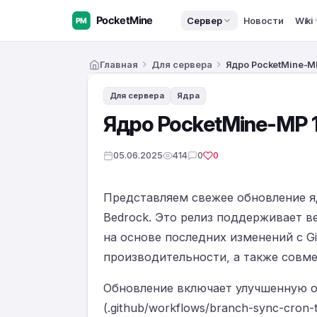
Сервер
Новости
Wiki
Главная
Для сервера
Ядро PocketMine-MP 
Для сервера
Ядра
Ядро PocketMine-MP 1.
05.06.2025
414
0
0
Представляем свежее обновление яд
Bedrock. Это релиз поддерживает ве
на основе последних изменений с G
производительности, а также совме
Обновление включает улучшенную об
(.github/workflows/branch-sync-cron