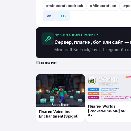
minecraft bedrock
Minecraft pe
po
VK
TG
НУЖЕН СВОЙ ПРОЕКТ?
Сервер, плагин, бот или сайт —
Minecraft Bedrock/Java, Telegram-бо
Похожие
Плагин Worlds
[PocketMine-MP] API
Плагин Veinminer
5+
Enchantment [Spigot]