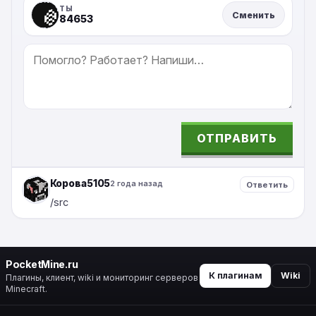
ТЫ
Сменить
84653
СООБЩЕНИЕ
ОТПРАВИТЬ
ALTERNATIVE:
Корова5105
2 года назад
Ответить
/src
PocketMine.ru
К плагинам
Wiki
Плагины, клиент, wiki и мониторинг серверов
Minecraft.