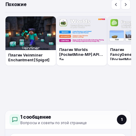
Похожие
Плагин Worlds
Плагин
[PocketMine-MP] API
FancyGenera
Плагин Veinminer
5+
[PocketMine-
Enchantment [Spigot]
5+
1 сообщение
1
Вопросы и советы по этой странице