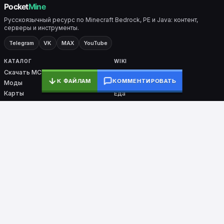
Русскоязычный ресурс по Minecraft Bedrock, PE и Java: контент,
серверы и инструменты.
Telegram
VK
MAX
YouTube
КАТАЛОГ
WIKI
Скачать MC
Все разделы
К ФАЙЛАМ
КОММЕНТИРОВАТЬ
Моды
Крафты
Карты
Еда
Скины
Биомы
Плагины
Броня
Ядра
Nether / End
PocketMine-MP
СЕРВИСЫ
ПРОЕКТ
Мониторинг
О проекте
Тесты
Контакты
Команды
DMCA
Ошибки входа
Сборки