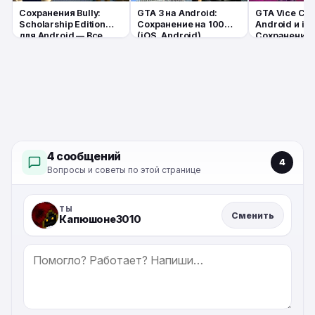
Сохранения Bully:
GTA 3 на Android:
GTA Vice City
Scholarship Edition
Сохранение на 100%
Android и iO
для Android — Все
(iOS, Android)
Сохранение 
главы + 100%
— Полное
прохождение
прохождение
читов
4 сообщений
4
Вопросы и советы по этой странице
ТЫ
Сменить
Капюшоне3010
СООБЩЕНИЕ