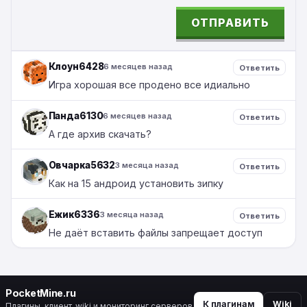
ОТПРАВИТЬ
ALTERNATIVE:
Клоун6428
6 месяцев назад
Ответить
Игра хорошая все продено все идиально
Панда6130
6 месяцев назад
Ответить
А где архив скачать?
Овчарка5632
3 месяца назад
Ответить
Как на 15 андроид установить зипку
Ежик6336
3 месяца назад
Ответить
Не даёт вставить файлы запрещает доступ
PocketMine.ru
К плагинам
Wiki
Плагины, клиент, wiki и мониторинг серверов