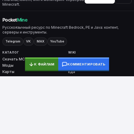
Minecraft.
Русскоязычный ресурс по Minecraft Bedrock, PE и Java: контент,
серверы и инструменты.
Telegram
VK
MAX
YouTube
КАТАЛОГ
WIKI
Скачать MC
Все разделы
К ФАЙЛАМ
КОММЕНТИРОВАТЬ
Моды
Крафты
Карты
Еда
Скины
Биомы
Плагины
Броня
Ядра
Nether / End
PocketMine-MP
СЕРВИСЫ
ПРОЕКТ
Мониторинг
О проекте
Тесты
Контакты
Команды
DMCA
Ошибки входа