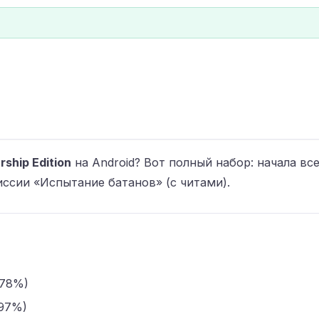
ship Edition
на Android? Вот полный набор: начала вс
ссии «Испытание батанов» (с читами).
.78%)
97%)