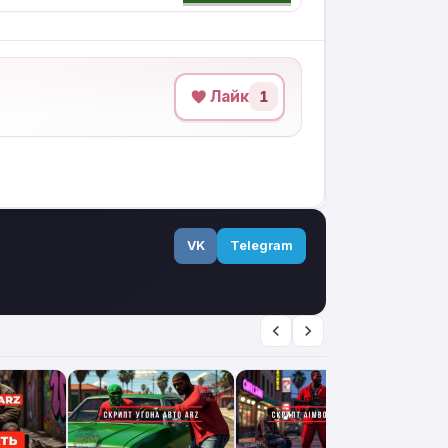
Лайк
1
VK
Telegram