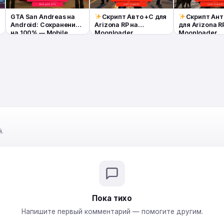
GTA San Andreas на
Скрипт Авто +С для
Скрипт Ан
Android: Сохранение
Arizona RP на
для Arizona R
на 100% — Mobile
Moonloader
Moonloader
.
Пока тихо
Напишите первый комментарий — помогите другим.