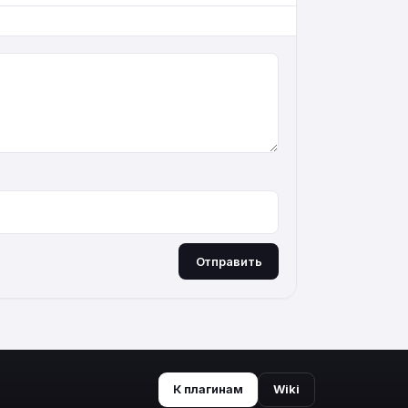
Отправить
К плагинам
Wiki