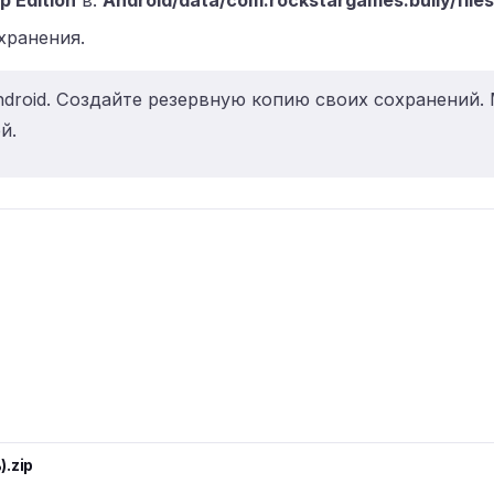
p Edition
в:
Android/data/com.rockstargames.bully/files
хранения.
ndroid. Создайте резервную копию своих сохранений.
й.
).zip