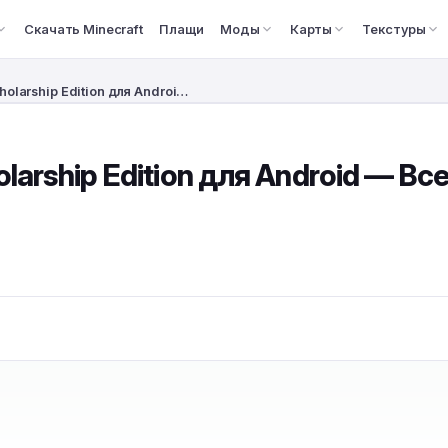
Скачать Minecraft
Плащи
Моды
Карты
Текстуры
holarship Edition для Androi…
olarship Edition для Android — Вс