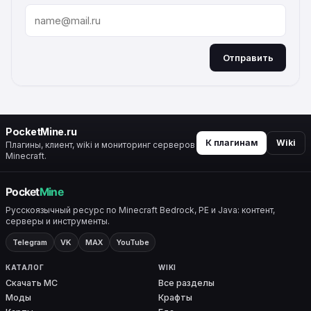
Отправить
ALTERNATIVE:
PocketMine.ru
К плагинам
Wiki
Плагины, клиент, wiki и мониторинг серверов
Minecraft.
Русскоязычный ресурс по Minecraft Bedrock, PE и Java: контент,
серверы и инструменты.
Telegram
VK
MAX
YouTube
КАТАЛОГ
WIKI
Скачать MC
Все разделы
Моды
Крафты