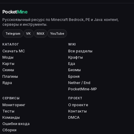
Русскоязычный ресурс по Minecraft Bedrock, PE и Java: контент,
серверы и инструменты.
Telegram
VK
MAX
YouTube
КАТАЛОГ
WIKI
Скачать MC
Все разделы
Моды
Крафты
Карты
Еда
Скины
Биомы
Плагины
Броня
Ядра
Nether / End
PocketMine-MP
СЕРВИСЫ
ПРОЕКТ
Мониторинг
О проекте
Тесты
Контакты
Команды
DMCA
Ошибки входа
Сборки