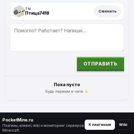
ТЫ
Сменить
Птица7418
СООБЩЕНИЕ
ОТПРАВИТЬ
ALTERNATIVE:
Пока пусто
Будь первым в чате
PocketMine.ru
К плагинам
Wiki
Плагины, клиент, wiki и мониторинг серверов
Minecraft.