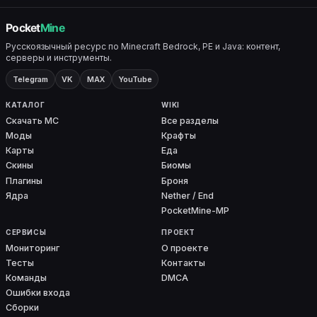
Русскоязычный ресурс по Minecraft Bedrock, PE и Java: контент,
серверы и инструменты.
Telegram
VK
MAX
YouTube
КАТАЛОГ
WIKI
Скачать MC
Все разделы
Моды
Крафты
Карты
Еда
Скины
Биомы
Плагины
Броня
Ядра
Nether / End
PocketMine-MP
СЕРВИСЫ
ПРОЕКТ
Мониторинг
О проекте
Тесты
Контакты
Команды
DMCA
Ошибки входа
Сборки