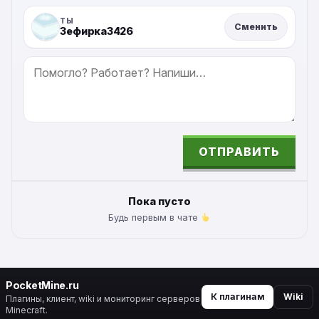
ТЫ
Сменить
Зефирка3426
СООБЩЕНИЕ
ОТПРАВИТЬ
ALTERNATIVE:
Пока пусто
Будь первым в чате
PocketMine.ru
К плагинам
Wiki
Плагины, клиент, wiki и мониторинг серверов
Minecraft.