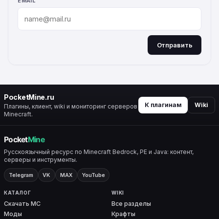
EMAIL
Отправить
ALTERNATIVE:
PocketMine.ru
К плагинам
Wiki
Плагины, клиент, wiki и мониторинг серверов
Minecraft.
Русскоязычный ресурс по Minecraft Bedrock, PE и Java: контент,
серверы и инструменты.
Telegram
VK
MAX
YouTube
КАТАЛОГ
WIKI
Скачать MC
Все разделы
Моды
Крафты