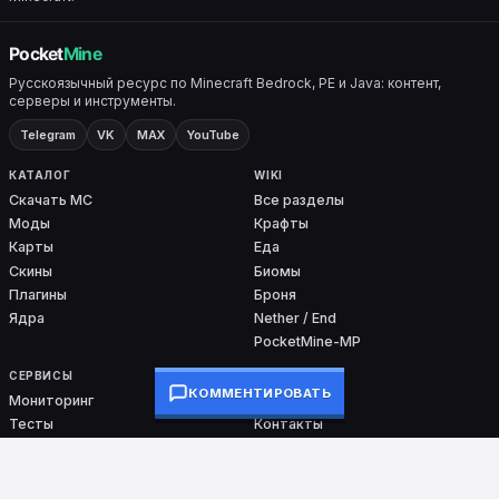
Русскоязычный ресурс по Minecraft Bedrock, PE и Java: контент,
серверы и инструменты.
Telegram
VK
MAX
YouTube
КАТАЛОГ
WIKI
Скачать MC
Все разделы
Моды
Крафты
Карты
Еда
Скины
Биомы
Плагины
Броня
Ядра
Nether / End
PocketMine-MP
СЕРВИСЫ
ПРОЕКТ
КОММЕНТИРОВАТЬ
Мониторинг
О проекте
Тесты
Контакты
Команды
DMCA
Ошибки входа
Сборки