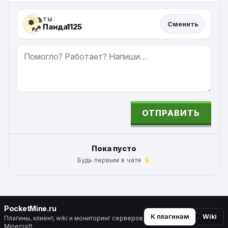
ТЫ
Сменить
Панда1125
СООБЩЕНИЕ
ОТПРАВИТЬ
ALTERNATIVE:
Пока пусто
Будь первым в чате
PocketMine.ru
К плагинам
Wiki
Плагины, клиент, wiki и мониторинг серверов
Minecraft.