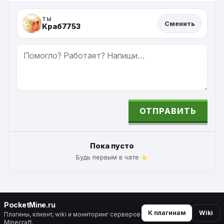
ТЫ
Сменить
Краб7753
СООБЩЕНИЕ
ОТПРАВИТЬ
ALTERNATIVE:
Пока пусто
Будь первым в чате
PocketMine.ru
К плагинам
Wiki
Плагины, клиент, wiki и мониторинг серверов
Minecraft.