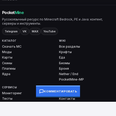
Русскоязычный ресурс по Minecraft Bedrock, PE и Java: контент,
серверы и инструменты.
Telegram
VK
MAX
YouTube
КАТАЛОГ
WIKI
Скачать MC
Все разделы
Моды
Крафты
Карты
Еда
Скины
Биомы
Плагины
Броня
Ядра
Nether / End
PocketMine-MP
СЕРВИСЫ
ПРОЕКТ
КОММЕНТИРОВАТЬ
Мониторинг
О проекте
Тесты
Контакты
Команды
DMCA
Ошибки входа
Сборки