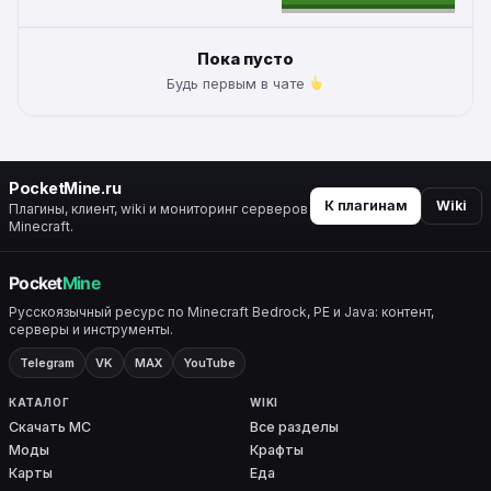
ALTERNATIVE:
Пока пусто
Будь первым в чате
PocketMine.ru
К плагинам
Wiki
Плагины, клиент, wiki и мониторинг серверов
Minecraft.
Русскоязычный ресурс по Minecraft Bedrock, PE и Java: контент,
серверы и инструменты.
Telegram
VK
MAX
YouTube
КАТАЛОГ
WIKI
Скачать MC
Все разделы
Моды
Крафты
Карты
Еда