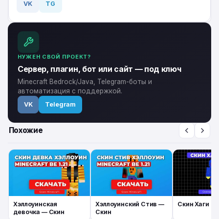
VK
TG
НУЖЕН СВОЙ ПРОЕКТ?
Сервер, плагин, бот или сайт — под ключ
Minecraft Bedrock/Java, Telegram-боты и
автоматизация с поддержкой.
VK
Telegram
Похожие
Хэллоуинская
Хэллоуинский Стив —
Скин Хаги Ва
девочка — Скин
Скин