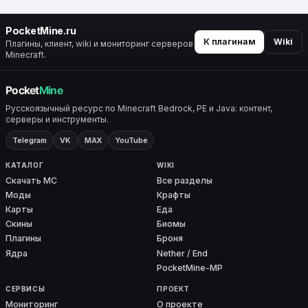
PocketMine.ru
К плагинам
Wiki
Плагины, клиент, wiki и мониторинг серверов
Minecraft.
Русскоязычный ресурс по Minecraft Bedrock, PE и Java: контент,
серверы и инструменты.
Telegram
VK
MAX
YouTube
КАТАЛОГ
WIKI
Скачать MC
Все разделы
Моды
Крафты
Карты
Еда
Скины
Биомы
Плагины
Броня
Ядра
Nether / End
PocketMine-MP
СЕРВИСЫ
ПРОЕКТ
Мониторинг
О проекте