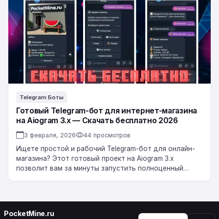
бот
для
интернет-
магазина
на
Aiogram
3.x
—
Telegram Боты
Скачать
бесплатно
Готовый Telegram-бот для интернет-магазина
на Aiogram 3.x — Скачать бесплатно 2026
2026
3 февраля, 2026
44 просмотров
Ищете простой и рабочий Telegram-бот для онлайн-
магазина? Этот готовый проект на Aiogram 3.x
позволит вам за минуты запустить полноценный
магазин в Telegram: каталог товаров, категории,
корзина, заказы…
PocketMine.ru