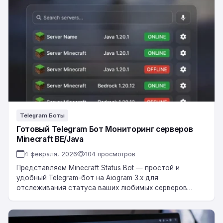
Telegram
Бот
Мониторинг
серверов
Minecraft
BE/Java
Telegram Боты
Готовый Telegram Бот Мониторинг серверов
Minecraft BE/Java
4 февраля, 2026
104 просмотров
Представляем Minecraft Status Bot — простой и
удобный Telegram-бот на Aiogram 3.x для
отслеживания статуса ваших любимых серверов
Minecraft (как Java, так и Bedrock Edition). Добавляйте
серверы,…
Готовый