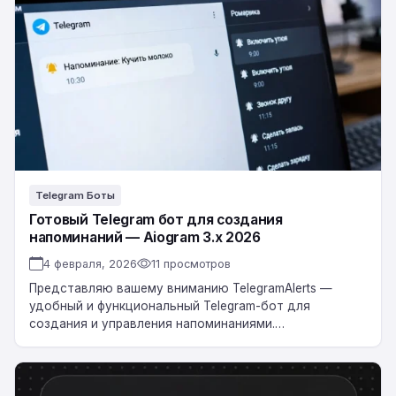
Telegram
бот
для
создания
напоминаний
—
Aiogram
3.x
2026
Telegram Боты
Готовый Telegram бот для создания
напоминаний — Aiogram 3.x 2026
4 февраля, 2026
11 просмотров
Представляю вашему вниманию TelegramAlerts —
удобный и функциональный Telegram-бот для
создания и управления напоминаниями.
Поддерживает одноразовые, отложенные и
повторяющиеся задачи.
Основные возможности
Готовый
Скачать бота
Не…
Telegram-