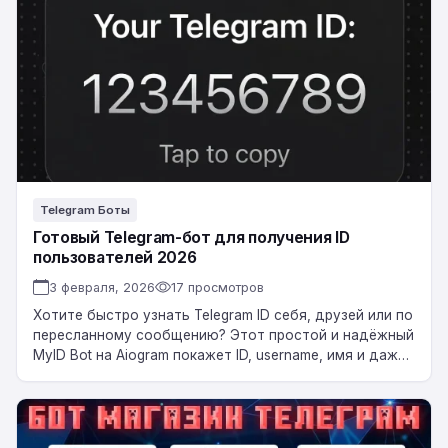
бот
для
получения
ID
пользователей
2026
Telegram Боты
Готовый Telegram-бот для получения ID
пользователей 2026
3 февраля, 2026
17 просмотров
Хотите быстро узнать Telegram ID себя, друзей или по
пересланному сообщению? Этот простой и надёжный
MyID Bot на Aiogram покажет ID, username, имя и даже
статус Premium….
Готовый
Telegram-