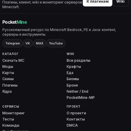
К плагинам
Wiki
Плагины, клиент, wiki и мониторинг серверов
Minecraft.
Русскоязычный ресурс по Minecraft Bedrock, PE и Java: контент,
серверы и инструменты.
Telegram
VK
MAX
YouTube
КАТАЛОГ
WIKI
Скачать MC
Все разделы
Моды
Крафты
Карты
Еда
Скины
Биомы
Плагины
Броня
Ядра
Nether / End
PocketMine-MP
СЕРВИСЫ
ПРОЕКТ
Мониторинг
О проекте
Тесты
Контакты
Команды
DMCA