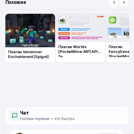
Похожие
Плагин Worlds
Плагин
[PocketMine-MP] API
FancyGenera
Плагин Veinminer
5+
[PocketMine-
Enchantment [Spigot]
5+
Чат
Напиши первым — это быстро