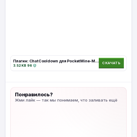
Плагин: ChatCooldown для PocketMine-MP/NetherGames | API 5.0.0+ (1.20 –1.21)
СКАЧАТЬ
3.52 KB
·
96
·
Понравилось?
Жми лайк — так мы понимаем, что заливать ещё