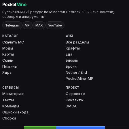
Русскоязычный ресурс по Minecraft Bedrock, PE и Java: контент,
серверы и инструменты.
Telegram
VK
MAX
YouTube
КАТАЛОГ
WIKI
Скачать MC
Все разделы
Моды
Крафты
Карты
Еда
Скины
Биомы
Плагины
Броня
Ядра
Nether / End
PocketMine-MP
СЕРВИСЫ
ПРОЕКТ
Мониторинг
О проекте
Тесты
Контакты
Команды
DMCA
Ошибки входа
Сборки