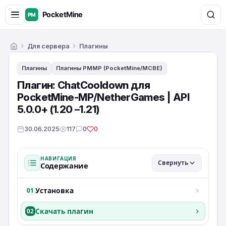
Для сервера
Плагины
Главная
Плагины
Плагины PMMP (PocketMine/MCBE)
Плагин: ChatCooldown для
PocketMine-MP/NetherGames | API
5.0.0+ (1.20 –1.21)
30.06.2025
117
0
0
НАВИГАЦИЯ
Свернуть
Содержание
Установка
01
Скачать плагин
02