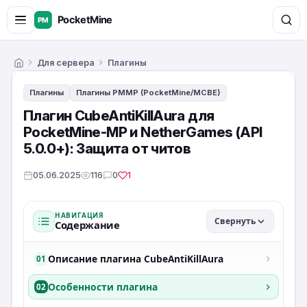
Для сервера
Плагины
Главная
Плагины
Плагины PMMP (PocketMine/MCBE)
Плагин CubeAntiKillAura для
PocketMine-MP и NetherGames (API
5.0.0+): Защита от читов
05.06.2025
116
0
1
НАВИГАЦИЯ
Свернуть
Содержание
Описание плагина CubeAntiKillAura
01
Особенности плагина
02