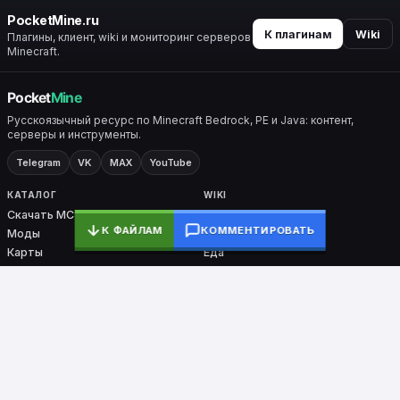
PocketMine.ru
К плагинам
Wiki
Плагины, клиент, wiki и мониторинг серверов
Minecraft.
Русскоязычный ресурс по Minecraft Bedrock, PE и Java: контент,
серверы и инструменты.
Telegram
VK
MAX
YouTube
КАТАЛОГ
WIKI
Скачать MC
Все разделы
К ФАЙЛАМ
КОММЕНТИРОВАТЬ
Моды
Крафты
Карты
Еда
Скины
Биомы
Плагины
Броня
Ядра
Nether / End
PocketMine-MP
СЕРВИСЫ
ПРОЕКТ
Мониторинг
О проекте
Тесты
Контакты