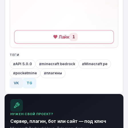
Лайк
1
ТЕГИ
API 5.0.0
minecraft bedrock
Minecraft pe
pocketmine
плагины
VK
TG
НУЖЕН СВОЙ ПРОЕКТ?
Сервер, плагин, бот или сайт — под ключ