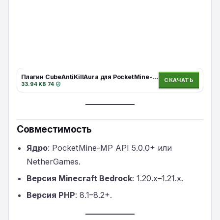
Плагин CubeAntiKillAura для PocketMine-MP и NetherGames (API 5.0.0+): Защита от читов
СКАЧАТЬ
33.94 KB
·
74
·
Совместимость
Ядро
: PocketMine-MP API 5.0.0+ или
NetherGames.
Версия Minecraft Bedrock
: 1.20.x–1.21.x.
Версия PHP
: 8.1–8.2+.