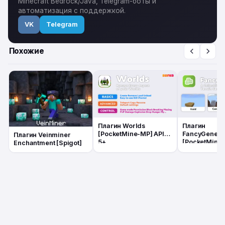
Minecraft Bedrock/Java, Telegram-боты и
автоматизация с поддержкой.
VK
Telegram
Похожие
Плагин Worlds
Плагин
[PocketMine-MP] API
FancyGenera
Плагин Veinminer
5+
[PocketMine-
Enchantment [Spigot]
5+