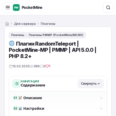
Для сервера
Плагины
Главная
Плагины
Плагины PMMP (PocketMine/MCBE)
Плагин RandomTeleport |
PocketMine-MP | PMMP | API 5.0.0 |
PHP 8.2+
15.02.2025
389
0
1
НАВИГАЦИЯ
Свернуть
Содержание
Описание
01
Настройки
02