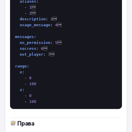
aliases
:

    - 
1


    - 
2


description
: 
3


usage_message
: 
4


messages
:

no_permission
: 
5


success
: 
6


not_player
: 
7


range
:

x
: 

    - 
0
    - 
100
z
: 

    - 
0
    - 
100
Права