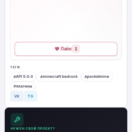
Лайк
1
ТЕГИ
API 5.0.0
minecraft bedrock
pocketmine
плагины
VK
TG
НУЖЕН СВОЙ ПРОЕКТ?