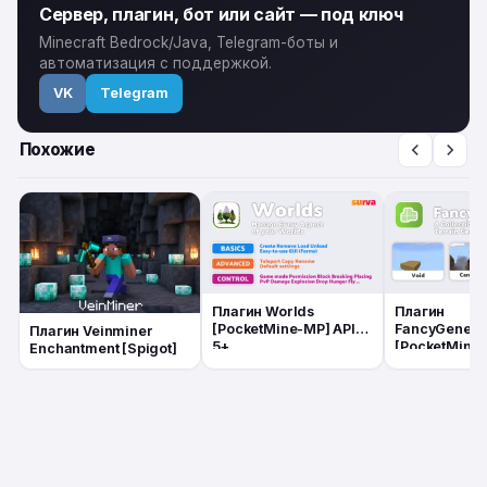
Сервер, плагин, бот или сайт — под ключ
Minecraft Bedrock/Java, Telegram-боты и
автоматизация с поддержкой.
VK
Telegram
Похожие
Плагин Worlds
Плагин
[PocketMine-MP] API
FancyGenera
Плагин Veinminer
5+
[PocketMine-
Enchantment [Spigot]
5+