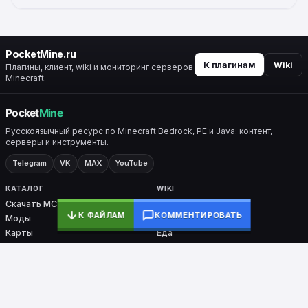
PocketMine.ru
К плагинам
Wiki
Плагины, клиент, wiki и мониторинг серверов
Minecraft.
Русскоязычный ресурс по Minecraft Bedrock, PE и Java: контент,
серверы и инструменты.
Telegram
VK
MAX
YouTube
КАТАЛОГ
WIKI
Скачать MC
Все разделы
К ФАЙЛАМ
КОММЕНТИРОВАТЬ
Моды
Крафты
Карты
Еда
Скины
Биомы
Плагины
Броня
Ядра
Nether / End
PocketMine-MP