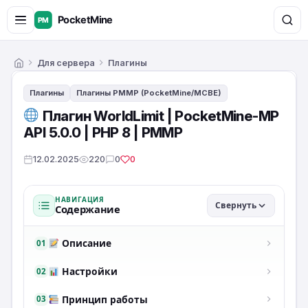
Для сервера
Плагины
Главная
Плагины
Плагины PMMP (PocketMine/MCBE)
Плагин WorldLimit | PocketMine-MP
API 5.0.0 | PHP 8 | PMMP
12.02.2025
220
0
0
НАВИГАЦИЯ
Свернуть
Содержание
Описание
01
Настройки
02
Принцип работы
03