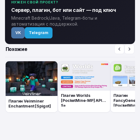
НУЖЕН СВОЙ ПРОЕКТ?
Сервер, плагин, бот или сайт — под ключ
Minecraft Bedrock/Java, Telegram-боты и
автоматизация с поддержкой.
VK
Telegram
Похожие
Плагин Worlds
Плагин
[PocketMine-MP] API
FancyGenera
Плагин Veinminer
5+
[PocketMine-
Enchantment [Spigot]
5+