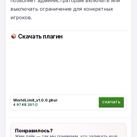
позволяет администраторам включать или
выключать ограничение для конкретных
игроков.
Скачать плагин
WorldLimit_v1.0.0.phar
СКАЧАТЬ
4.97 KB
·
201
·
Понравилось?
Жми лайк — так мы понимаем, что заливать ещё