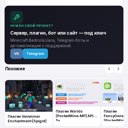
НУЖЕН СВОЙ ПРОЕКТ?
Сервер, плагин, бот или сайт — под ключ
Minecraft Bedrock/Java, Telegram-боты и
автоматизация с поддержкой.
VK
Telegram
Похожие
Плагин Worlds
Плагин
[PocketMine-MP] API
FancyGenera
Плагин Veinminer
5+
[PocketMine-
Enchantment [Spigot]
5+