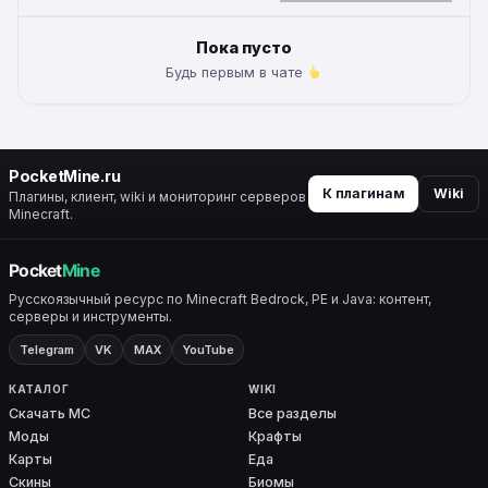
ALTERNATIVE:
Пока пусто
Будь первым в чате
PocketMine.ru
К плагинам
Wiki
Плагины, клиент, wiki и мониторинг серверов
Minecraft.
Русскоязычный ресурс по Minecraft Bedrock, PE и Java: контент,
серверы и инструменты.
Telegram
VK
MAX
YouTube
КАТАЛОГ
WIKI
Скачать MC
Все разделы
Моды
Крафты
Карты
Еда
Скины
Биомы