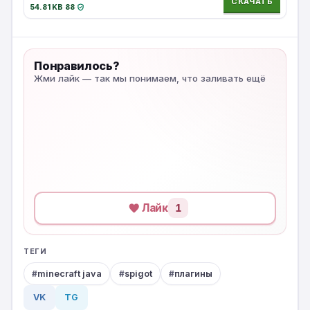
СКАЧАТЬ
54.81 KB
·
88
·
Понравилось?
Жми лайк — так мы понимаем, что заливать ещё
Лайк
1
ТЕГИ
minecraft java
spigot
плагины
VK
TG