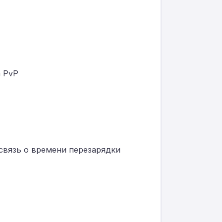
а PvP
связь о времени перезарядки