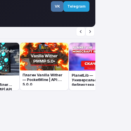
VK
Telegram
Плагин Vanilla Wither
PlanetLib —
Плаг
— PocketMine | API:
Универсальная
Nukk
5.0.0
библиотека для
(Логг
Miner
Nukkit/Nukkit-
табли
P] API
MOT/Lumi
BE 1.