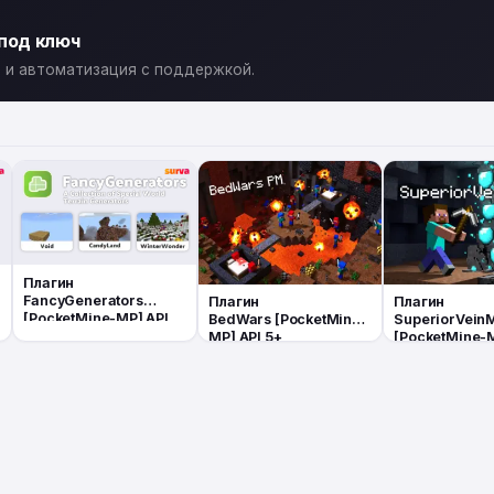
 под ключ
ты и автоматизация с поддержкой.
Плагин
FancyGenerators
Плагин
Плагин
[PocketMine-MP] API
BedWars [PocketMine-
SuperiorVein
5+
MP] API 5+
[PocketMine-M
5+