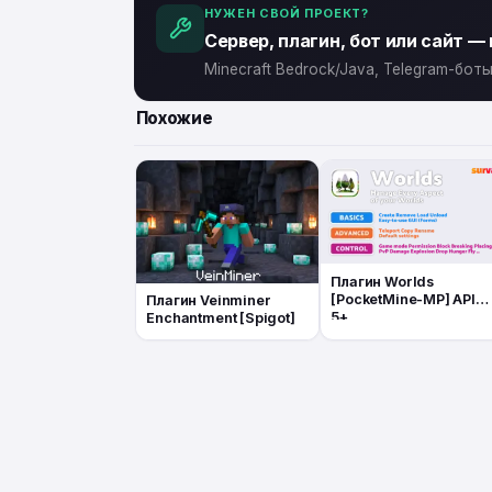
НУЖЕН СВОЙ ПРОЕКТ?
Сервер, плагин, бот или сайт —
Minecraft Bedrock/Java, Telegram-бо
Похожие
Плагин Worlds
[PocketMine-MP] API
Плагин Veinminer
5+
Enchantment [Spigot]