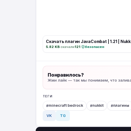
Скачать плагин JavaCombat | 1.21 | Nukk
5.82 KB
·
скачали
121
·
безопасен
Понравилось?
Жми лайк — так мы понимаем, что залив
ТЕГИ
minecraft bedrock
nukkit
плагины
VK
TG