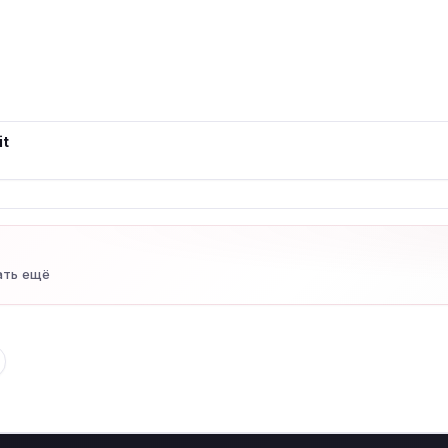
it
ать ещё