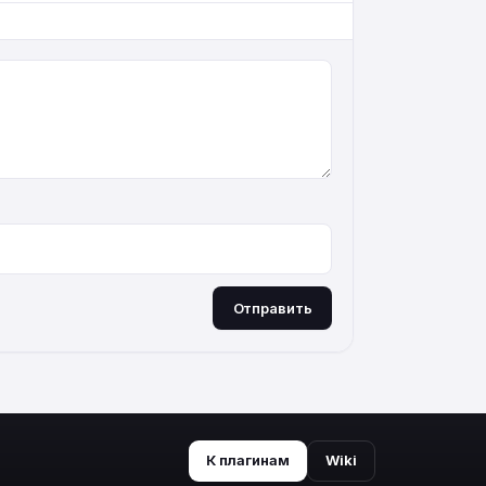
Отправить
К плагинам
Wiki