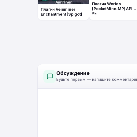
Плагин Worlds
[PocketMine-MP] API
Плагин Veinminer
5+
Enchantment [Spigot]
Обсуждение
Будьте первым — напишите комментарий