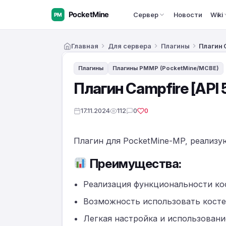
Сервер
Новости
Wiki
Главная
Для сервера
Плагины
Плагин C
Плагины
Плагины PMMP (PocketMine/MCBE)
Плагин Campfire [API 5
17.11.2024
112
0
0
Плагин для PocketMine-MP, реализ
Преимущества:
Реализация функциональности ко
Возможность использовать косте
Легкая настройка и использовани