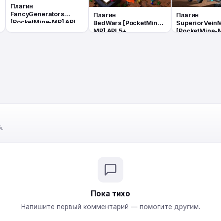
Плагин
FancyGenerators
Плагин
Плагин
[PocketMine-MP] API
BedWars [PocketMine-
SuperiorVein
5+
MP] API 5+
[PocketMine-M
5+
.
Пока тихо
Напишите первый комментарий — помогите другим.