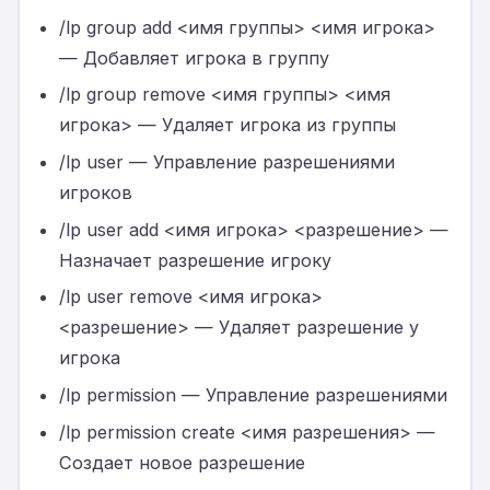
/lp group add <имя группы> <имя игрока>
— Добавляет игрока в группу
/lp group remove <имя группы> <имя
игрока> — Удаляет игрока из группы
/lp user — Управление разрешениями
игроков
/lp user add <имя игрока> <разрешение> —
Назначает разрешение игроку
/lp user remove <имя игрока>
<разрешение> — Удаляет разрешение у
игрока
/lp permission — Управление разрешениями
/lp permission create <имя разрешения> —
Создает новое разрешение