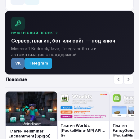
НУЖЕН СВОЙ ПРОЕКТ?
Сервер, плагин, бот или сайт — под ключ
Minecraft Bedrock/Java, Telegram-боты и
автоматизация с поддержкой.
VK
Telegram
Похожие
Плагин Worlds
Плагин
[PocketMine-MP] API
FancyGenera
Плагин Veinminer
5+
[PocketMine-
Enchantment [Spigot]