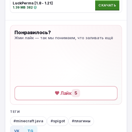
LuckPerms [1.8 - 1.21]
СКАЧАТЬ
1.39 MB
·
382
·
Понравилось?
Жми лайк — так мы понимаем, что заливать ещё
Лайк
5
ТЕГИ
minecraft java
spigot
плагины
VK
TG