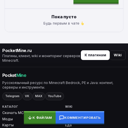
ALTERNATIVE:
Пока пусто
Будь первым в чате
PocketMine.ru
К плагинам
Wiki
Плагины, клиент, wiki и мониторинг серверов
Minecraft.
Русскоязычный ресурс по Minecraft Bedrock, PE и Java: контент,
серверы и инструменты.
Telegram
VK
MAX
YouTube
КАТАЛОГ
WIKI
Скачать MC
Все разделы
К ФАЙЛАМ
КОММЕНТИРОВАТЬ
Моды
Крафты
Карты
Еда