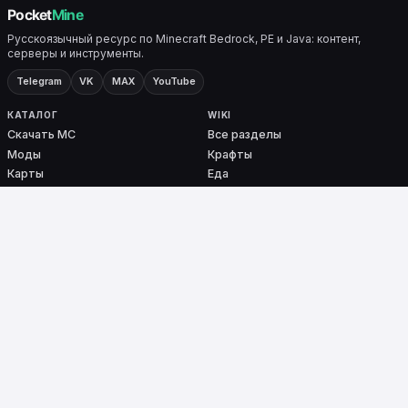
Русскоязычный ресурс по Minecraft Bedrock, PE и Java: контент,
серверы и инструменты.
Telegram
VK
MAX
YouTube
КАТАЛОГ
WIKI
Скачать MC
Все разделы
Моды
Крафты
Карты
Еда
Скины
Биомы
Плагины
Броня
Ядра
Nether / End
PocketMine-MP
СЕРВИСЫ
ПРОЕКТ
Мониторинг
О проекте
Тесты
Контакты
Команды
DMCA
Ошибки входа
Сборки