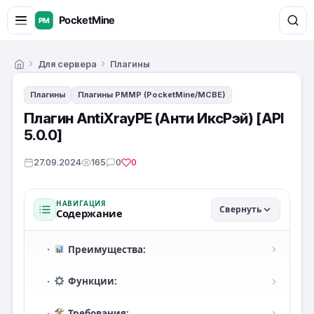
Для сервера
Плагины
Главная
Плагины
Плагины PMMP (PocketMine/MCBE)
Плагин AntiXrayPE (Анти ИксРэй) [API
5.0.0]
27.09.2024
165
0
0
НАВИГАЦИЯ
Свернуть
Содержание
·
Преимущества:
·
Функции:
·
Требования: