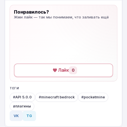
Понравилось?
Жми лайк — так мы понимаем, что заливать ещё
Лайк
0
ТЕГИ
API 5.0.0
minecraft bedrock
pocketmine
плагины
VK
TG