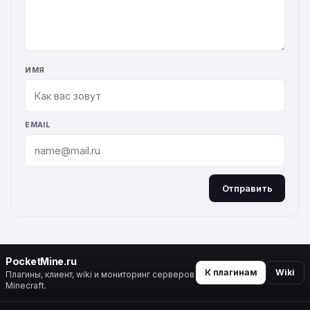
ИМЯ
EMAIL
Отправить
ALTERNATIVE:
PocketMine.ru
К плагинам
Wiki
Плагины, клиент, wiki и мониторинг серверов
Minecraft.