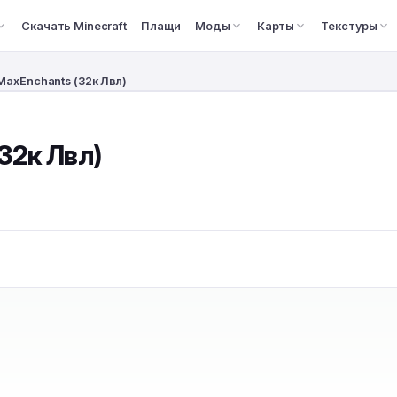
Скачать Minecraft
Плащи
Моды
Карты
Текстуры
MaxEnchants (32к Лвл)
32к Лвл)