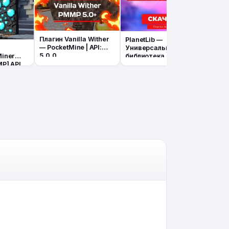
Плагин Vanilla Wither
PlanetLib —
Плаг
— PocketMine | API:
Универсальная
Nukk
5.0.0
библиотека для
(Логг
Miner
Nukkit/Nukkit-
табли
P] API
MOT/Lumi
BE 1.