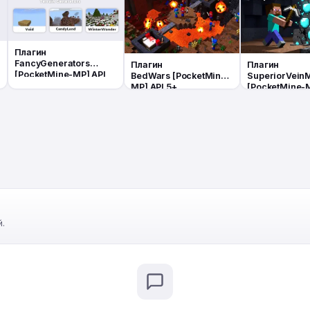
Плагин
FancyGenerators
Плагин
Плагин
[PocketMine-MP] API
BedWars [PocketMine-
SuperiorVein
5+
MP] API 5+
[PocketMine-M
5+
.