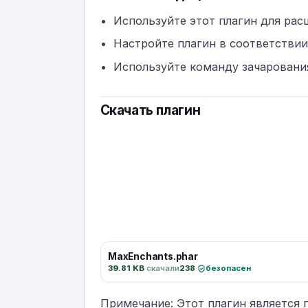
Используйте этот плагин для ра
Настройте плагин в соответстви
Используйте команду зачаровани
Скачать плагин
MaxEnchants.phar
39.81 KB
·
скачали
238
·
безопасен
Примечание: Этот плагин является 