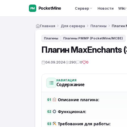
Сервер
Новости
Wiki
Главная
Для сервера
Плагины
Плагин 
Плагины
Плагины PMMP (PocketMine/MCBE)
Плагин MaxEnchants (
04.09.2024
290
0
0
НАВИГАЦИЯ
Содержание
Описание плагина:
01
Функционал:
02
Требования для работы:
03