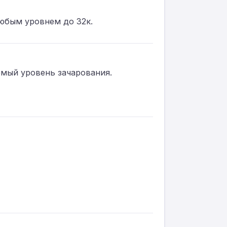
юбым уровнем до 32к.
емый уровень зачарования.