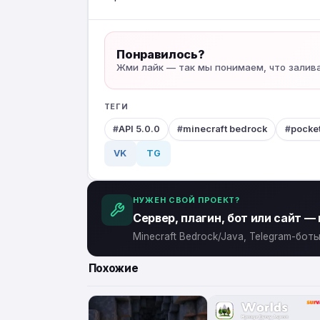
Понравилось?
Жми лайк — так мы понимаем, что залив
ТЕГИ
API 5.0.0
minecraft bedrock
pocke
VK
TG
НУЖЕН СВОЙ ПРОЕКТ?
Сервер, плагин, бот или сайт —
Minecraft Bedrock/Java, Telegram-бо
Похожие