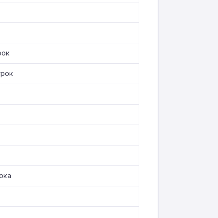
рок
грок
ока