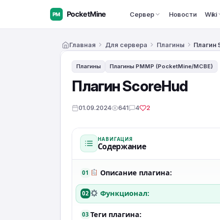
Сервер
Новости
Wiki
Главная
Для сервера
Плагины
Плагин 
Плагины
Плагины PMMP (PocketMine/MCBE)
Плагин ScoreHud
01.09.2024
641
4
2
НАВИГАЦИЯ
Содержание
Описание плагина:
01
Функционал:
02
Теги плагина:
03