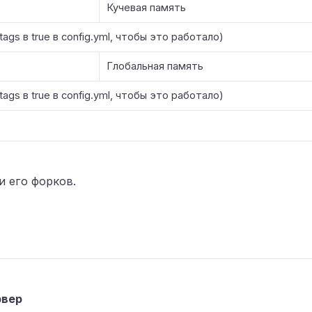
Кучевая память
ags в true в config.yml, чтобы это работало)
Глобальная память
ags в true в config.yml, чтобы это работало)
и его форков.
рвер