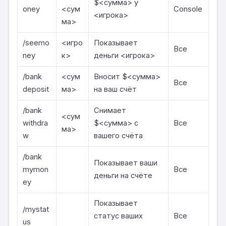
$<сумма> у
oney
<сум
Console
<игрока>
ма>
/seemo
<игро
Показывает
Все
ney
к>
деньги <игрока>
/bank
<сум
Вносит $<сумма>
Все
deposit
ма>
на ваш счёт
/bank
Снимает
<сум
withdra
$<сумма> с
Все
ма>
w
вашего счёта
/bank
Показывает ваши
mymon
Все
деньги на счёте
ey
Показывает
/mystat
статус ваших
Все
us