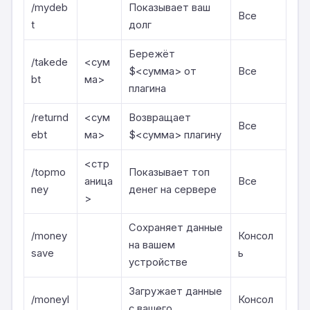
/mydeb
Показывает ваш
Все
t
долг
Бережёт
/takede
<сум
$<сумма> от
Все
bt
ма>
плагина
/returnd
<сум
Возвращает
Все
ebt
ма>
$<сумма> плагину
<стр
/topmo
Показывает топ
аница
Все
ney
денег на сервере
>
Сохраняет данные
/money
Консол
на вашем
save
ь
устройстве
Загружает данные
/moneyl
Консол
с вашего