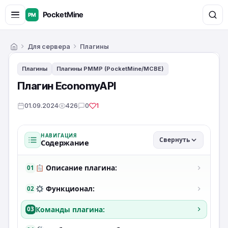
Для сервера
Плагины
Главная
Плагины
Плагины PMMP (PocketMine/MCBE)
Плагин EconomyAPI
01.09.2024
426
0
1
НАВИГАЦИЯ
Свернуть
Содержание
Описание плагина:
01
Функционал:
02
Команды плагина:
03