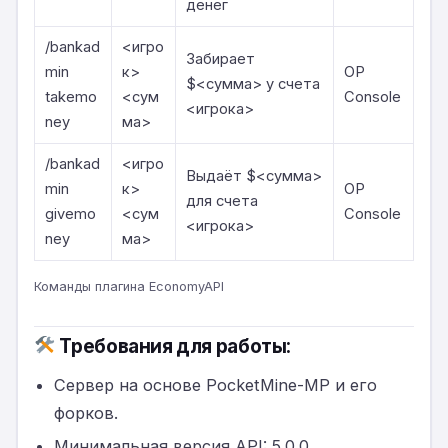
денег
/bankad
<игро
Забирает
min
к>
OP
$<сумма> у счета
takemo
<сум
Console
<игрока>
ney
ма>
/bankad
<игро
Выдаёт $<сумма>
min
к>
OP
для счета
givemo
<сум
Console
<игрока>
ney
ма>
Команды плагина EconomyAPI
Требования для работы:
Сервер на основе PocketMine-MP и его
форков.
Минимальная версия API: 5.0.0.