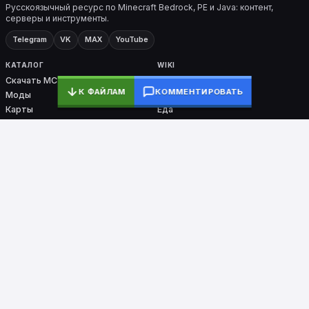
Русскоязычный ресурс по Minecraft Bedrock, PE и Java: контент,
серверы и инструменты.
Telegram
VK
MAX
YouTube
КАТАЛОГ
WIKI
Скачать MC
Все разделы
К ФАЙЛАМ
КОММЕНТИРОВАТЬ
Моды
Крафты
Карты
Еда
Скины
Биомы
Плагины
Броня
Ядра
Nether / End
PocketMine-MP
СЕРВИСЫ
ПРОЕКТ
Мониторинг
О проекте
Тесты
Контакты
Команды
DMCA
Ошибки входа
Сборки
© 2018–2026 PocketMine.ru
Конфиденциальность
Согл. маркета
Согл. мониторинга