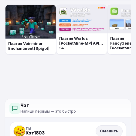
Плагин Worlds
Плагин
[PocketMine-MP] API
FancyGenera
Плагин Veinminer
5+
[PocketMine-
Enchantment [Spigot]
5+
Чат
Напиши первым — это быстро
ТЫ
Сменить
Кэт1803