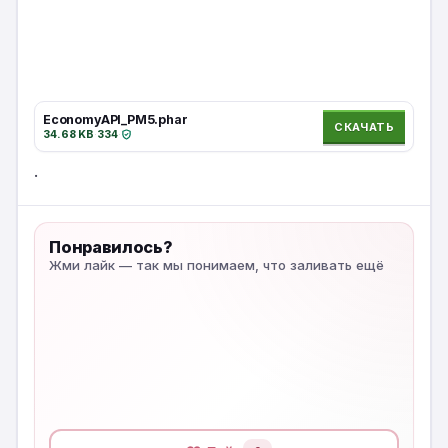
EconomyAPI_PM5.phar
СКАЧАТЬ
34.68 KB
·
334
·
.
Понравилось?
Жми лайк — так мы понимаем, что заливать ещё