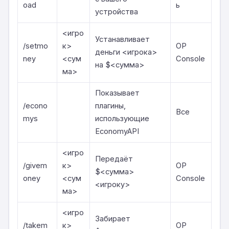
oad
ь
устройства
<игро
Устанавливает
/setmo
к>
OP
деньги <игрока>
ney
<сум
Console
на $<сумма>
ма>
Показывает
/econo
плагины,
Все
mys
использующие
EconomyAPI
<игро
Передаёт
/givem
к>
OP
$<сумма>
oney
<сум
Console
<игроку>
ма>
<игро
Забирает
/takem
к>
OP