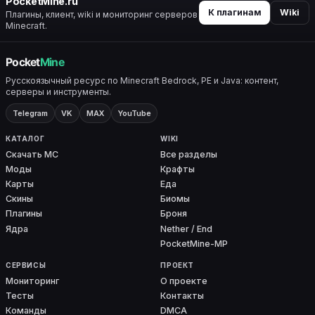
PocketMine.ru
К плагинам
Wiki
Плагины, клиент, wiki и мониторинг серверов
Minecraft.
Русскоязычный ресурс по Minecraft Bedrock, PE и Java: контент,
серверы и инструменты.
Telegram
VK
MAX
YouTube
КАТАЛОГ
WIKI
Скачать MC
Все разделы
Моды
Крафты
Карты
Еда
Скины
Биомы
Плагины
Броня
Ядра
Nether / End
PocketMine-MP
СЕРВИСЫ
ПРОЕКТ
Мониторинг
О проекте
Тесты
Контакты
Команды
DMCA