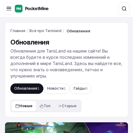
Главная
/
Всё про Tarisland
/
Обновления
Обновления
Обновления для TarisLand на нашем сайте! Вы
всегда будете в курсе последних изменений и
дополнений в мире TarisLand. Здесь вы найдете все,
что нужно знать о нововведениях, патчах и
улучшениях игры.
Обновления
Новости
Гайды
1
1
0
Новые
Топ
Старые
Скачать
TarisLand