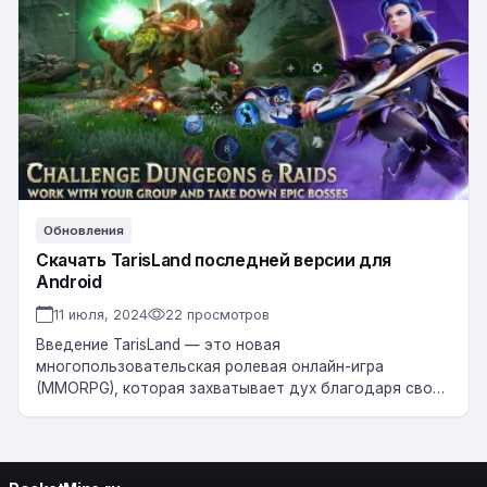
последней
версии
для
Android
Обновления
Скачать TarisLand последней версии для
Android
11 июля, 2024
22 просмотров
Введение TarisLand — это новая
многопользовательская ролевая онлайн-игра
(MMORPG), которая захватывает дух благодаря своей
потрясающей графике, непревзойденному игровому
процессу и увлекательным квестам. Для всех
поклонников мобильных игр…