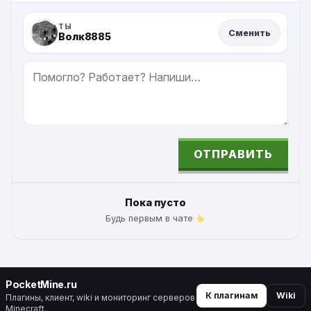
ТЫ
Сменить
Волк8885
СООБЩЕНИЕ
ОТПРАВИТЬ
ALTERNATIVE:
Пока пусто
Будь первым в чате
PocketMine.ru
К плагинам
Wiki
Плагины, клиент, wiki и мониторинг серверов
Minecraft.