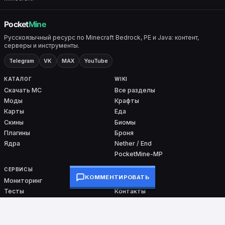
Русскоязычный ресурс по Minecraft Bedrock, PE и Java: контент,
серверы и инструменты.
Telegram
VK
MAX
YouTube
КАТАЛОГ
WIKI
Скачать MC
Все разделы
Моды
Крафты
Карты
Еда
Скины
Биомы
Плагины
Броня
Ядра
Nether / End
PocketMine-MP
СЕРВИСЫ
ПРОЕКТ
КОММЕНТИРОВАТЬ
Мониторинг
О проекте
Тесты
Контакты
Команды
DMCA
Ошибки входа
Сборки