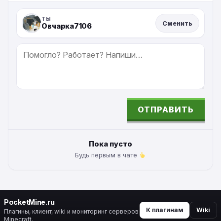
ТЫ
Сменить
Овчарка7106
СООБЩЕНИЕ
ОТПРАВИТЬ
ALTERNATIVE:
Пока пусто
Будь первым в чате
PocketMine.ru
К плагинам
Wiki
Плагины, клиент, wiki и мониторинг серверов
Minecraft.