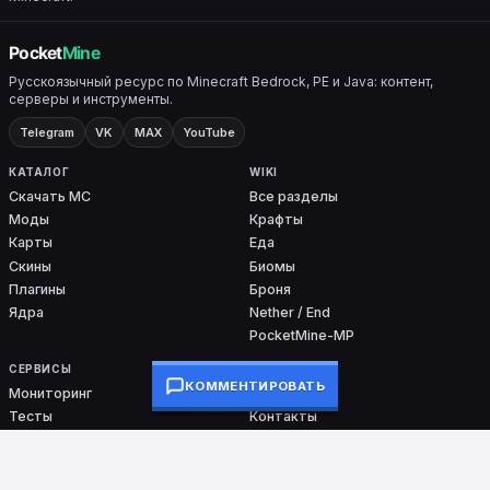
Русскоязычный ресурс по Minecraft Bedrock, PE и Java: контент,
серверы и инструменты.
Telegram
VK
MAX
YouTube
КАТАЛОГ
WIKI
Скачать MC
Все разделы
Моды
Крафты
Карты
Еда
Скины
Биомы
Плагины
Броня
Ядра
Nether / End
PocketMine-MP
СЕРВИСЫ
ПРОЕКТ
КОММЕНТИРОВАТЬ
Мониторинг
О проекте
Тесты
Контакты
Команды
DMCA
Ошибки входа
Сборки