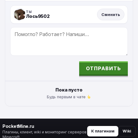
ТЫ
Сменить
Лось9502
СООБЩЕНИЕ
ОТПРАВИТЬ
ALTERNATIVE:
Пока пусто
Будь первым в чате
PocketMine.ru
К плагинам
Wiki
Плагины, клиент, wiki и мониторинг серверов
Minecraft.