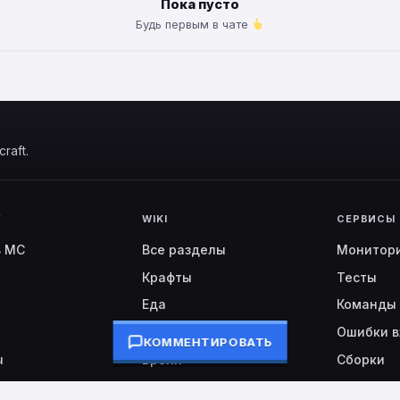
Пока пусто
Будь первым в чате
raft.
Г
WIKI
СЕРВИСЫ
ь MC
Все разделы
Монитор
Крафты
Тесты
Еда
Команды
Биомы
Ошибки в
КОММЕНТИРОВАТЬ
ы
Броня
Сборки
Nether / End