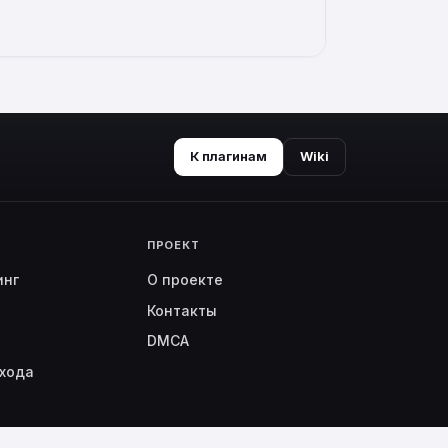
К плагинам
Wiki
ПРОЕКТ
инг
О проекте
Контакты
DMCA
хода