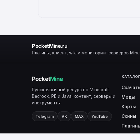
PocketMine.ru
Плагины, клиент, wiki и мониторинг серверов Minec
КАТАЛО
Скачат
Русскоязычный ресурс по Minecraft
Bedrock, PE и Java: контент, серверы и
Моды
инструменты.
Карты
Скины
Telegram
VK
MAX
YouTube
Плагин
Ядра