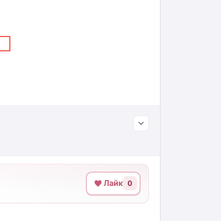
Лайк
0