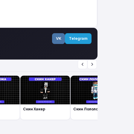
VK
Telegram
Скин Хакер
Скин Лололошка
Скин