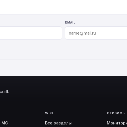
EMAIL
raft.
Г
WIKI
СЕРВИСЫ
ь MC
Все разделы
Монитор