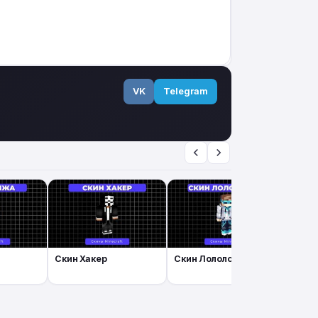
VK
Telegram
Скин Хакер
Скин Лололошка
Скин