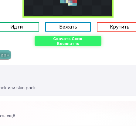
Идти
Бежать
Крутить
Скачать Скин
Бесплатно
терн
ck или skin pack.
ать ещё