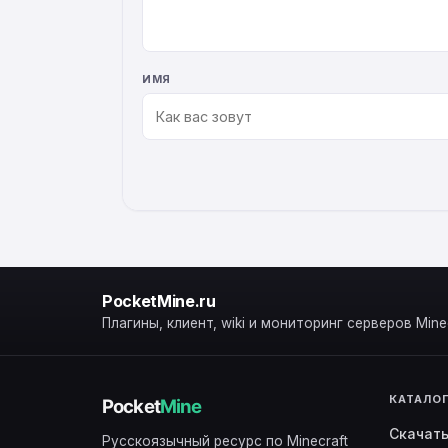
ИМЯ
ALTERNATIVE:
PocketMine.ru
Плагины, клиент, wiki и мониторинг серверов Minec
КАТАЛО
Скачат
Русскоязычный ресурс по Minecraft