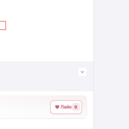
Лайк
0