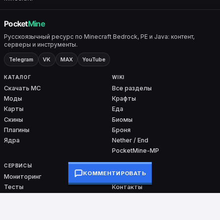
Русскоязычный ресурс по Minecraft Bedrock, PE и Java: контент,
серверы и инструменты.
Telegram
VK
MAX
YouTube
КАТАЛОГ
WIKI
Скачать MC
Все разделы
Моды
Крафты
Карты
Еда
Скины
Биомы
Плагины
Броня
Ядра
Nether / End
PocketMine-MP
СЕРВИСЫ
ПРОЕКТ
КОММЕНТИРОВАТЬ
Мониторинг
О проекте
Тесты
Контакты
Команды
DMCA
Ошибки входа
Сборки