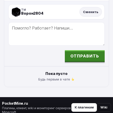
ТЫ
Сменить
Ворон2804
СООБЩЕНИЕ
ОТПРАВИТЬ
ALTERNATIVE:
Пока пусто
Будь первым в чате
PocketMine.ru
К плагинам
Wiki
Плагины, клиент, wiki и мониторинг серверов
Minecraft.