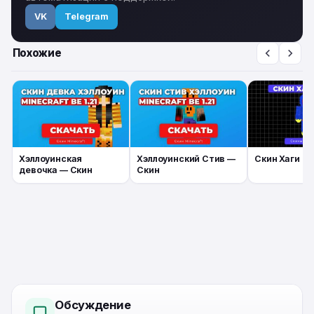
VK
Telegram
Похожие
Хэллоуинская
Хэллоуинский Стив —
Скин Хаги Ва
девочка — Скин
Скин
Обсуждение