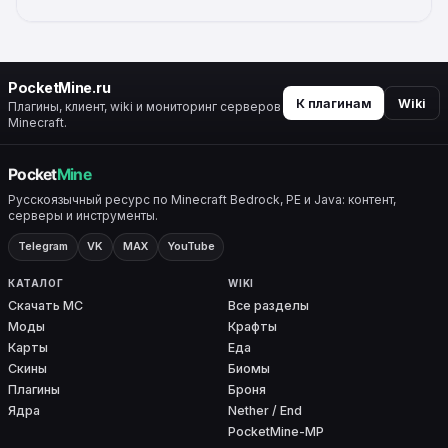
PocketMine.ru
К плагинам
Wiki
Плагины, клиент, wiki и мониторинг серверов
Minecraft.
Русскоязычный ресурс по Minecraft Bedrock, PE и Java: контент,
серверы и инструменты.
Telegram
VK
MAX
YouTube
КАТАЛОГ
WIKI
Скачать MC
Все разделы
Моды
Крафты
Карты
Еда
Скины
Биомы
Плагины
Броня
Ядра
Nether / End
PocketMine-MP