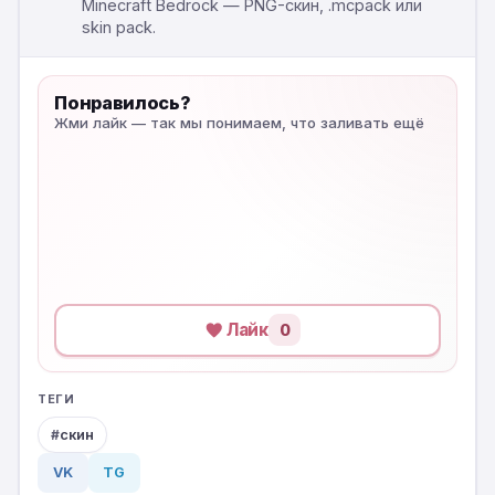
Minecraft Bedrock — PNG-скин, .mcpack или
skin pack.
Понравилось?
Жми лайк — так мы понимаем, что заливать ещё
Лайк
0
ТЕГИ
скин
VK
TG