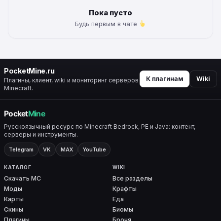
Пока пусто
Будь первым в чате
PocketMine.ru
К плагинам
Wiki
Плагины, клиент, wiki и мониторинг серверов
Minecraft.
Русскоязычный ресурс по Minecraft Bedrock, PE и Java: контент,
серверы и инструменты.
Telegram
VK
MAX
YouTube
КАТАЛОГ
WIKI
Скачать MC
Все разделы
Моды
Крафты
Карты
Еда
Скины
Биомы
Плагины
Броня