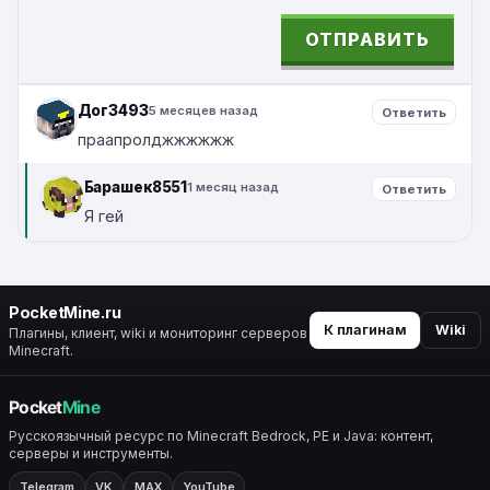
ОТПРАВИТЬ
ALTERNATIVE:
Дог3493
5 месяцев назад
Ответить
праапролджжжжжж
Барашек8551
1 месяц назад
Ответить
Я гей
PocketMine.ru
К плагинам
Wiki
Плагины, клиент, wiki и мониторинг серверов
Minecraft.
Русскоязычный ресурс по Minecraft Bedrock, PE и Java: контент,
серверы и инструменты.
Telegram
VK
MAX
YouTube