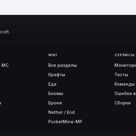
raft.
Г
WIKI
СЕРВИСЫ
ь MC
Все разделы
Монитор
Крафты
Тесты
Еда
Команды
Биомы
Ошибки в
ы
Броня
Сборки
Nether / End
PocketMine-MP