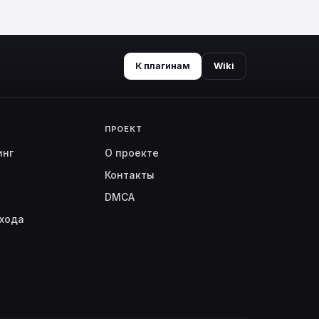
К плагинам
Wiki
ПРОЕКТ
инг
О проекте
Контакты
DMCA
хода