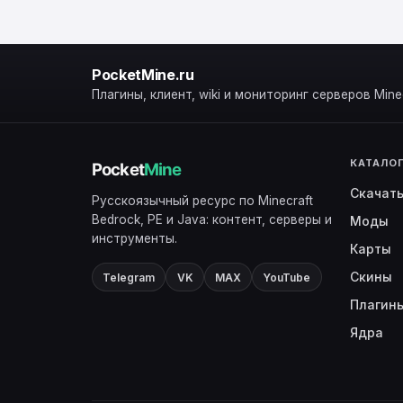
PocketMine.ru
Плагины, клиент, wiki и мониторинг серверов Minec
КАТАЛО
Скачат
Русскоязычный ресурс по Minecraft
Bedrock, PE и Java: контент, серверы и
Моды
инструменты.
Карты
Скины
Telegram
VK
MAX
YouTube
Плагин
Ядра