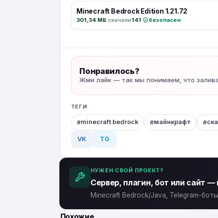
Minecraft Bedrock Edition 1.21.72
301,34 МБ
·
скачали
141
·
безопасен
Понравилось?
Жми лайк — так мы понимаем, что залив
ТЕГИ
minecraft bedrock
майнкрафт
ск
VK
TG
НУЖЕН СВОЙ ПРОЕКТ?
Сервер, плагин, бот или сайт —
Minecraft Bedrock/Java, Telegram-бо
Похожие