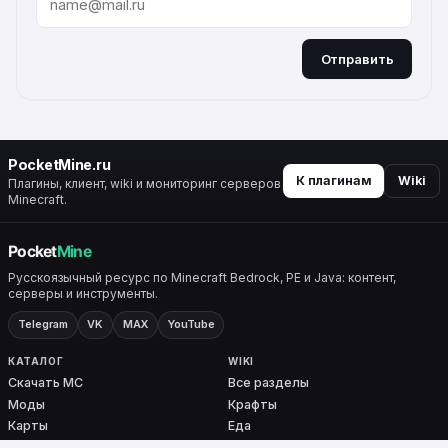
Отправить
ALTERNATIVE:
PocketMine.ru
К плагинам
Wiki
Плагины, клиент, wiki и мониторинг серверов
Minecraft.
Русскоязычный ресурс по Minecraft Bedrock, PE и Java: контент,
серверы и инструменты.
Telegram
VK
MAX
YouTube
КАТАЛОГ
WIKI
Скачать MC
Все разделы
Моды
Крафты
Карты
Еда
Скины
Биомы