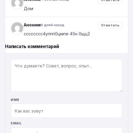
Ответить
Дом
Аноним
6 дней назад
Ответить
сссссссс4уппп0цмпе 45н 0щц2
Написать комментарий
КОММЕНТАРИЙ
ИМЯ
EMAIL