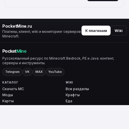
ALTERNATIVE:
PocketMine.ru
К плагинам
Wiki
Плагины, клиент, wiki и мониторинг серверов
Minecraft.
Русскоязычный ресурс по Minecraft Bedrock, PE и Java: контент,
серверы и инструменты.
Telegram
VK
MAX
YouTube
КАТАЛОГ
WIKI
Скачать MC
Все разделы
Моды
Крафты
Карты
Еда
Скины
Биомы
Плагины
Броня
Ядра
Nether / End
PocketMine-MP