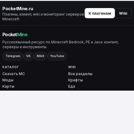
PocketMine.ru
К плагинам
Wiki
Плагины, клиент, wiki и мониторинг серверов
Minecraft.
Русскоязычный ресурс по Minecraft Bedrock, PE и Java: контент,
серверы и инструменты.
Telegram
VK
MAX
YouTube
КАТАЛОГ
WIKI
Скачать MC
Все разделы
Моды
Крафты
Карты
Еда
Скины
Биомы
Плагины
Броня
Ядра
Nether / End
PocketMine-MP
СЕРВИСЫ
ПРОЕКТ
Мониторинг
О проекте
Тесты
Контакты