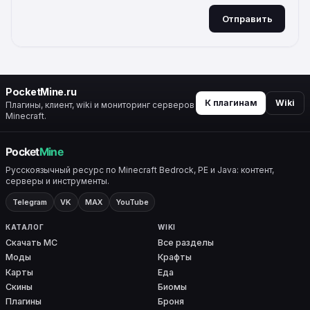
Отправить
ALTERNATIVE:
PocketMine.ru
К плагинам
Wiki
Плагины, клиент, wiki и мониторинг серверов
Minecraft.
Русскоязычный ресурс по Minecraft Bedrock, PE и Java: контент,
серверы и инструменты.
Telegram
VK
MAX
YouTube
КАТАЛОГ
WIKI
Скачать MC
Все разделы
Моды
Крафты
Карты
Еда
Скины
Биомы
Плагины
Броня