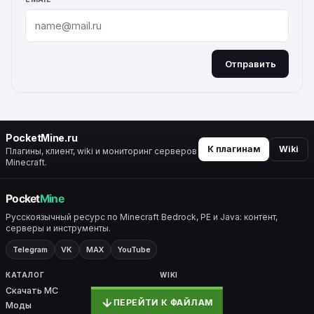
Отправить
ALTERNATIVE:
PocketMine.ru
К плагинам
Wiki
Плагины, клиент, wiki и мониторинг серверов
Minecraft.
Русскоязычный ресурс по Minecraft Bedrock, PE и Java: контент,
серверы и инструменты.
Telegram
VK
MAX
YouTube
КАТАЛОГ
WIKI
Скачать MC
Все разделы
ПЕРЕЙТИ К ФАЙЛАМ
Моды
Крафты