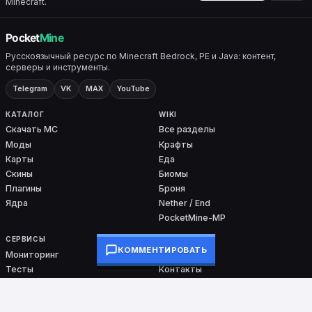
Minecraft.
Русскоязычный ресурс по Minecraft Bedrock, PE и Java: контент,
серверы и инструменты.
Telegram
VK
MAX
YouTube
КАТАЛОГ
WIKI
Скачать MC
Все разделы
Моды
Крафты
Карты
Еда
Скины
Биомы
Плагины
Броня
Ядра
Nether / End
PocketMine-MP
СЕРВИСЫ
ПРОЕКТ
КОММЕНТИРОВАТЬ
Мониторинг
О проекте
Тесты
Контакты
Команды
DMCA
Ошибки входа