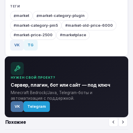
ТЕГИ
market
market-category-plugin
market-category-pm5
market-old-price-6000
market-price-2500
marketplace
VK
TG
НУЖЕН СВОЙ ПРОЕКТ?
Сервер, плагин, бот или сайт — под ключ
Minecraft Bedrock/Java, Telegram-боты и
автоматизация с поддержкой.
VK
Telegram
Похожие