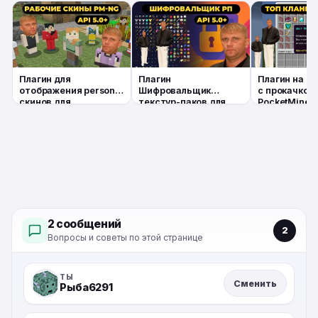
Плагин для
Плагин
Плагин на Т
отображения persona
Шифровальщик
с прокачкой 
скинов для
текстур-паков для
PocketMine-
PocketMine-
PocketMine-MP API
5.0.0+
MP/NetherGames API
5.0.0+
5.0.0+
2 сообщений
2
Вопросы и советы по этой странице
ТЫ
Сменить
Рыба6291
СООБЩЕНИЕ